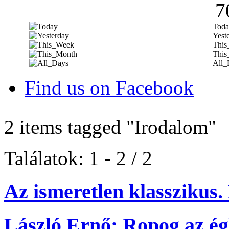
7
Toda
Yest
This
This
All_
Find us on Facebook
2 items tagged
"Irodalom"
Találatok: 1 - 2 / 2
Az ismeretlen klasszikus
László Ernő: Ropog az ég