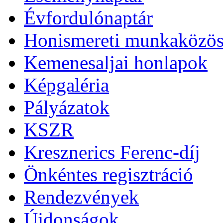
Évfordulónaptár
Honismereti munkaközös
Kemenesaljai honlapok
Képgaléria
Pályázatok
KSZR
Kresznerics Ferenc-díj
Önkéntes regisztráció
Rendezvények
Újdonságok