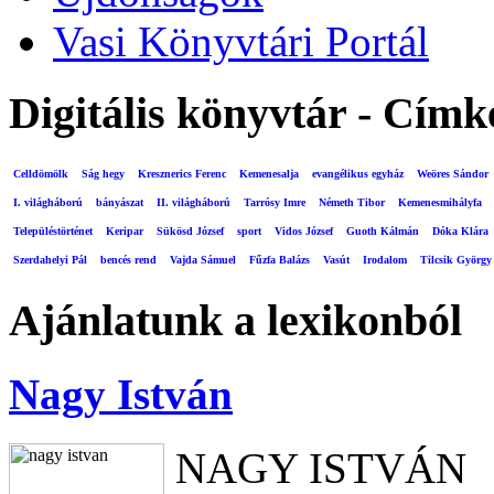
Vasi Könyvtári Portál
Digitális könyvtár - Címk
Celldömölk
Ság hegy
Kresznerics Ferenc
Kemenesalja
evangélikus egyház
Weöres Sándor
I. világháború
bányászat
II. világháború
Tarrósy Imre
Németh Tibor
Kemenesmihályfa
Településtörténet
Keripar
Sükösd József
sport
Vidos József
Guoth Kálmán
Dóka Klára
Szerdahelyi Pál
bencés rend
Vajda Sámuel
Fűzfa Balázs
Vasút
Irodalom
Tilcsik György
Ajánlatunk a lexikonból
Nagy István
NAGY ISTVÁN