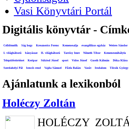
Vasi Könyvtári Portál
Digitális könyvtár - Címk
Celldömölk
Ság hegy
Kresznerics Ferenc
Kemenesalja
evangélikus egyház
Weöres Sándor
I. világháború
bányászat
II. világháború
Tarrósy Imre
Németh Tibor
Kemenesmihályfa
Településtörténet
Keripar
Sükösd József
sport
Vidos József
Guoth Kálmán
Dóka Klára
Szerdahelyi Pál
bencés rend
Vajda Sámuel
Fűzfa Balázs
Vasút
Irodalom
Tilcsik György
Ajánlatunk a lexikonból
Holéczy Zoltán
HOLÉCZY ZOLTÁN 