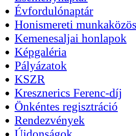
Évfordulónaptár
Honismereti munkaközös
Kemenesaljai honlapok
Képgaléria
Pályázatok
KSZR
Kresznerics Ferenc-díj
Önkéntes regisztráció
Rendezvények
Újdonságok