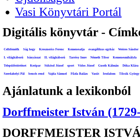
Vasi Könyvtári Portál
Digitális könyvtár - Címk
Celldömölk
Ság hegy
Kresznerics Ferenc
Kemenesalja
evangélikus egyház
Weöres Sándor
I. világháború
bányászat
II. világháború
Tarrósy Imre
Németh Tibor
Kemenesmihályfa
Településtörténet
Keripar
Sükösd József
sport
Vidos József
Guoth Kálmán
Dóka Klára
Szerdahelyi Pál
bencés rend
Vajda Sámuel
Fűzfa Balázs
Vasút
Irodalom
Tilcsik György
Ajánlatunk a lexikonból
Dorffmeister István (1729
DORFFMEISTER ISTV