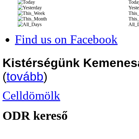
Toda
Yeste
This
This
All_
Find us on Facebook
Kistérségünk Kemenesa
(
tovább
)
Celldömölk
ODR kereső