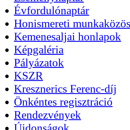
Évfordulónaptár
Honismereti munkaközös
Kemenesaljai honlapok
Képgaléria
Pályázatok
KSZR
Kresznerics Ferenc-díj
Önkéntes regisztráció
Rendezvények
Újdonságok