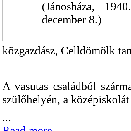
(Jánosháza, 1940
december 8.)
közgazdász, Celldömölk ta
A vasutas családból szárma
szülőhelyén, a középiskolát 
...
Read more...