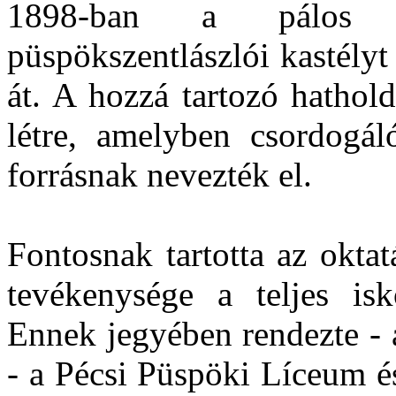
1898-ban a pálos sz
püspökszentlászlói kastélyt 
át. A hozzá tartozó hathol
létre, amelyben csordogáló
forrásnak nevezték el.
Fontosnak tartotta az oktat
tevékenysége a teljes isk
Ennek jegyében rendezte - 
- a Pécsi Püspöki Líceum és