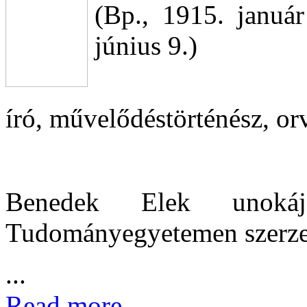
(Bp., 1915. január
június 9.)
író, művelődéstörténész, or
Benedek Elek unoká
Tudományegyetemen szerzet
...
Read more...