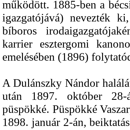
működött. 1885-ben a bécsi
igazgatójává) nevezték ki
bíboros irodaigazgatójak
karrier esztergomi kanon
emelésében (1896) folytatód
A Dulánszky Nándor halálát
után 1897. október 28-
püspökké. Püspökké Vaszary
1898. január 2-án, beiktatás