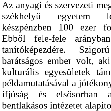
Az anyagi és szervezeti me
székhelyű egyetem lé
készpénzben 100 ezer for
Ebből fele-fele arányba
tanítóképezdére. Szigo
barátságos ember volt, aki
kulturális egyesületek tá
példamutatásával a jótékon
ifjúság és elsősorban 
bentlakásos intézetet alapíto