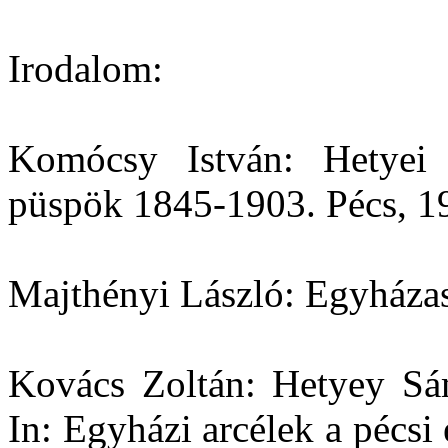
Irodalom:
Komócsy István: Hetyei
püspök 1845-1903. Pécs, 19
Majthényi László: Egyházas
Kovács Zoltán: Hetyey Sá
In: Egyházi arcélek a pécs