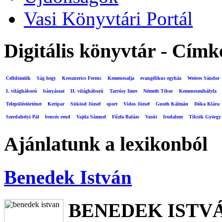
Vasi Könyvtári Portál
Digitális könyvtár - Címk
Celldömölk
Ság hegy
Kresznerics Ferenc
Kemenesalja
evangélikus egyház
Weöres Sándor
I. világháború
bányászat
II. világháború
Tarrósy Imre
Németh Tibor
Kemenesmihályfa
Településtörténet
Keripar
Sükösd József
sport
Vidos József
Guoth Kálmán
Dóka Klára
Szerdahelyi Pál
bencés rend
Vajda Sámuel
Fűzfa Balázs
Vasút
Irodalom
Tilcsik György
Ajánlatunk a lexikonból
Benedek István
BENEDEK ISTV