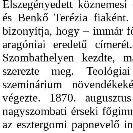
Elszegényedett köznemesi c
és Benkő Terézia fiaként.
bizonyítja, hogy – immár fő
aragóniai eredetű címeré
Szombathelyen kezdte, ma
szerezte meg. Teológia
szeminárium növendékek
végezte. 1870. augusztu
nagyszombati érseki főgimn
az esztergomi papnevelő in