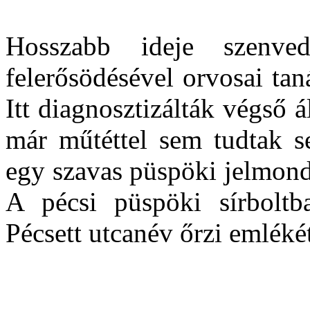
Hosszabb ideje szenved
felerősödésével orvosai tan
Itt diagnosztizálták végső 
már műtéttel sem tudtak se
egy szavas püspöki jelmond
A pécsi püspöki sírboltb
Pécsett utcanév őrzi emléké