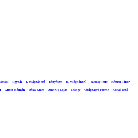
ömölk
Egyház
I. világháború
bányászat
II. világháború
Tarrósy Imre
Németh Tibor
f
Guoth Kálmán
Dóka Klára
Ambrus Lajos
Csönge
Virághalmi Ferenc
Koltai Jenő