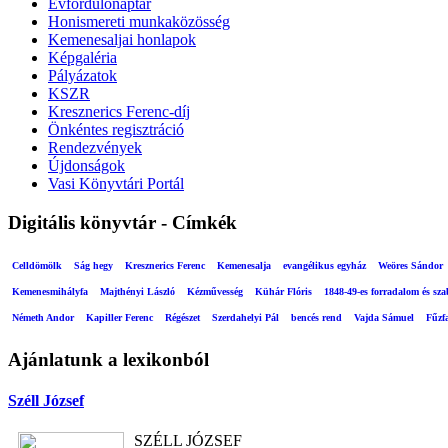
Évfordulónaptár
Honismereti munkaközösség
Kemenesaljai honlapok
Képgaléria
Pályázatok
KSZR
Kresznerics Ferenc-díj
Önkéntes regisztráció
Rendezvények
Újdonságok
Vasi Könyvtári Portál
Digitális könyvtár - Címkék
Celldömölk
Ság hegy
Kresznerics Ferenc
Kemenesalja
evangélikus egyház
Weöres Sándor
Kemenesmihályfa
Majthényi László
Kézművesség
Kühár Flóris
1848-49-es forradalom és sz
Németh Andor
Kapiller Ferenc
Régészet
Szerdahelyi Pál
bencés rend
Vajda Sámuel
Fűzf
Ajánlatunk a lexikonból
Széll József
SZÉLL JÓZSEF