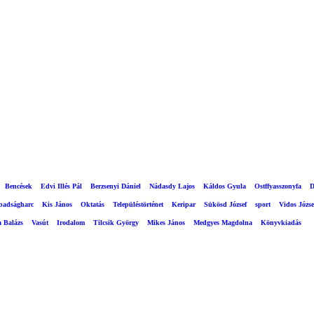
Bencések
Edvi Illés Pál
Berzsenyi Dániel
Nádasdy Lajos
Káldos Gyula
Ostffyasszonyfa
D
abadságharc
Kis János
Oktatás
Településtörténet
Keripar
Sükösd József
sport
Vidos Józse
a Balázs
Vasút
Irodalom
Tilcsik György
Mikes János
Medgyes Magdolna
Könyvkiadás