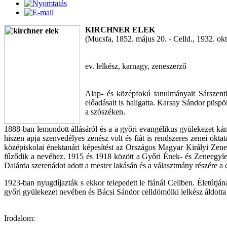
KIRCHNER ELEK
(Mucsfa, 1852. május 20. - Celld., 1932. okt
ev. lelkész, karnagy, zeneszerző
Alap- és középfokú tanulmányait Sárszent
előadásait is hallgatta. Karsay Sándor püspö
a szószéken.
1888-ban lemondott állásáról és a a győri evangélikus gyülekezet kánt
hiszen apja szenvedélyes zenész volt és fiát is rendszeres zenei okta
középiskolai énektanári képesítést az Országos Magyar Királyi Zene-
fűződik a nevéhez. 1915 és 1918 között a Győri Ének- és Zeneegylet 
Dalárda szerenádot adott a mester lakásán és a választmány részére 
1923-ban nyugdíjazták s ekkor telepedett le fiánál Cellben. Életútj
győri gyülekezet nevében és Bácsi Sándor celldömölki lelkész áldotta
Irodalom: