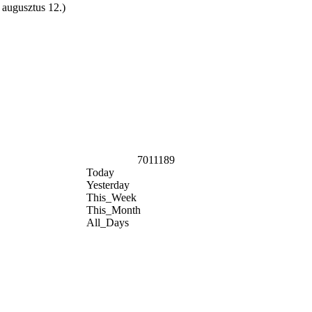
 augusztus 12.)
7011189
Today
Yesterday
This_Week
This_Month
All_Days