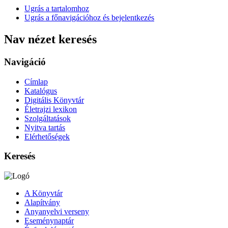
Ugrás a tartalomhoz
Ugrás a főnavigációhoz és bejelentkezés
Nav nézet keresés
Navigáció
Címlap
Katalógus
Digitális Könyvtár
Életrajzi lexikon
Szolgáltatások
Nyitva tartás
Elérhetőségek
Keresés
A Könyvtár
Alapítvány
Anyanyelvi verseny
Eseménynaptár