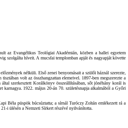
ult az Evangélikus Teológiai Akadémián, közben a hallei egyetem
évig szolgálta híveit. A mucsfai templomban apját és nagyapját követte
m előzmények nélküli. Első zenei benyomásait a szülői háznál szerezte,
ban tisztában volt az összhangzattan elemeivel. 1897-ben megszerezte a
ltal szerkesztett Korálkönyv összeállításában, sőt jónéhány korál is
zet karnagya. 1922. május 20-án 70. születésnapja alkalmából a Győri
api Béla püspök búcsúztatta; a sírnál Turóczy Zoltán emlékezett rá a
1-i ülésén a Nemzeti Sírkert részévé nyilvánította.