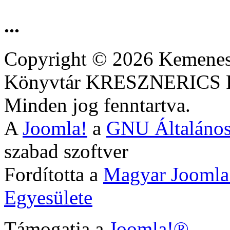
...
Copyright © 2026 Kemenesa
Könyvtár KRESZNERIC
Minden jog fenntartva.
A
Joomla!
a
GNU Általános
szabad szoftver
Fordította a
Magyar Joomla
Egyesülete
Támogatja a
Joomla!®