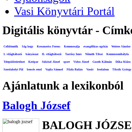
Vasi Könyvtári Portál
Digitális könyvtár - Címk
Celldömölk
Ság hegy
Kresznerics Ferenc
Kemenesalja
evangélikus egyház
Weöres Sándor
I. világháború
bányászat
II. világháború
Tarrósy Imre
Németh Tibor
Kemenesmihályfa
Településtörténet
Keripar
Sükösd József
sport
Vidos József
Guoth Kálmán
Dóka Klára
Szerdahelyi Pál
bencés rend
Vajda Sámuel
Fűzfa Balázs
Vasút
Irodalom
Tilcsik György
Ajánlatunk a lexikonból
Balogh József
BALOGH JÓZSE