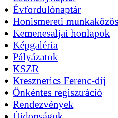
Évfordulónaptár
Honismereti munkaközös
Kemenesaljai honlapok
Képgaléria
Pályázatok
KSZR
Kresznerics Ferenc-díj
Önkéntes regisztráció
Rendezvények
Újdonságok