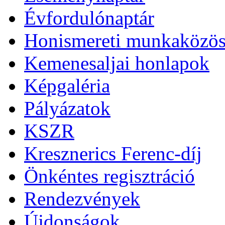
Évfordulónaptár
Honismereti munkaközös
Kemenesaljai honlapok
Képgaléria
Pályázatok
KSZR
Kresznerics Ferenc-díj
Önkéntes regisztráció
Rendezvények
Újdonságok