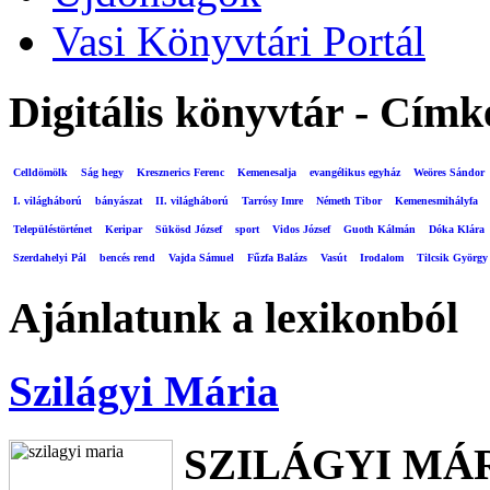
Vasi Könyvtári Portál
Digitális könyvtár - Címk
Celldömölk
Ság hegy
Kresznerics Ferenc
Kemenesalja
evangélikus egyház
Weöres Sándor
I. világháború
bányászat
II. világháború
Tarrósy Imre
Németh Tibor
Kemenesmihályfa
Településtörténet
Keripar
Sükösd József
sport
Vidos József
Guoth Kálmán
Dóka Klára
Szerdahelyi Pál
bencés rend
Vajda Sámuel
Fűzfa Balázs
Vasút
Irodalom
Tilcsik György
Ajánlatunk a lexikonból
Szilágyi Mária
SZILÁGYI MÁ