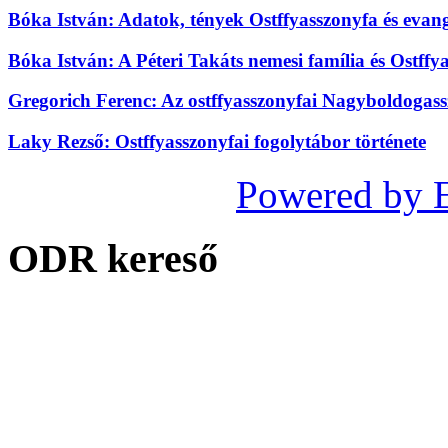
Bóka István: Adatok, tények Ostffyasszonyfa és evan
Bóka István: A Péteri Takáts nemesi família és Ostffy
Gregorich Ferenc: Az ostffyasszonyfai Nagyboldogass
Laky Rezső: Ostffyasszonyfai fogolytábor története
Powered by 
ODR kereső