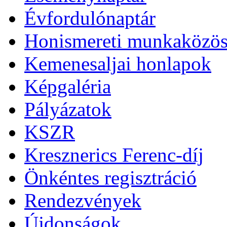
Évfordulónaptár
Honismereti munkaközös
Kemenesaljai honlapok
Képgaléria
Pályázatok
KSZR
Kresznerics Ferenc-díj
Önkéntes regisztráció
Rendezvények
Újdonságok