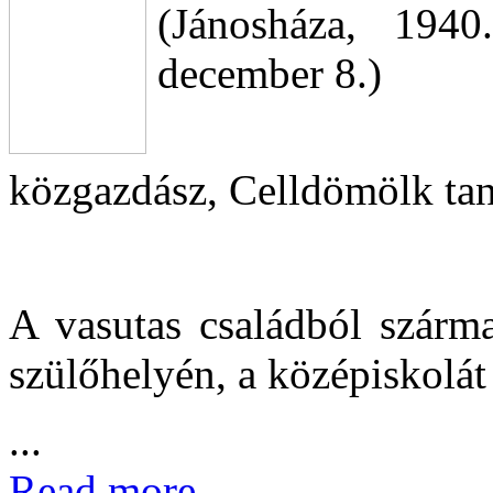
(Jánosháza, 1940
december 8.)
közgazdász, Celldömölk ta
A vasutas családból szárma
szülőhelyén, a középiskolát 
...
Read more...