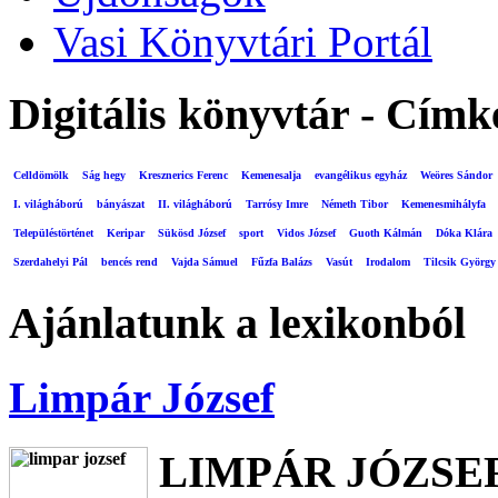
Vasi Könyvtári Portál
Digitális könyvtár - Címk
Celldömölk
Ság hegy
Kresznerics Ferenc
Kemenesalja
evangélikus egyház
Weöres Sándor
I. világháború
bányászat
II. világháború
Tarrósy Imre
Németh Tibor
Kemenesmihályfa
Településtörténet
Keripar
Sükösd József
sport
Vidos József
Guoth Kálmán
Dóka Klára
Szerdahelyi Pál
bencés rend
Vajda Sámuel
Fűzfa Balázs
Vasút
Irodalom
Tilcsik György
Ajánlatunk a lexikonból
Limpár József
LIMPÁR JÓZSE