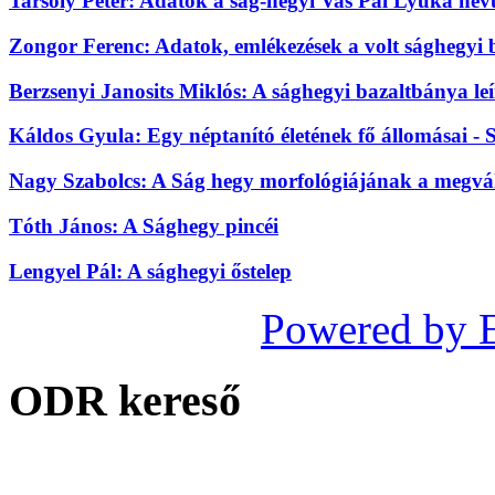
Tarsoly Péter: Adatok a ság-hegyi Vas Pál Lyuka nevű
Zongor Ferenc: Adatok, emlékezések a volt sághegyi 
Berzsenyi Janosits Miklós: A sághegyi bazaltbánya leír
Káldos Gyula: Egy néptanító életének fő állomásai - 
Nagy Szabolcs: A Ság hegy morfológiájának a megvál
Tóth János: A Sághegy pincéi
Lengyel Pál: A sághegyi őstelep
Powered by 
ODR kereső