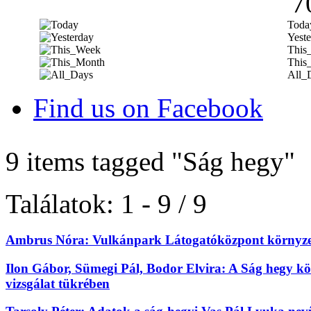
7
Toda
Yeste
This
This
All_
Find us on Facebook
9 items tagged
"Ság hegy"
Találatok: 1 - 9 / 9
Ambrus Nóra: Vulkánpark Látogatóközpont környze
Ilon Gábor, Sümegi Pál, Bodor Elvira: A Ság hegy kör
vizsgálat tükrében