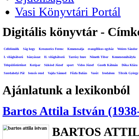
Vasi Könyvtári Portál
Digitális könyvtár - Címk
Celldömölk
Ság hegy
Kresznerics Ferenc
Kemenesalja
evangélikus egyház
Weöres Sándor
I. világháború
bányászat
II. világháború
Tarrósy Imre
Németh Tibor
Kemenesmihályfa
Településtörténet
Keripar
Sükösd József
sport
Vidos József
Guoth Kálmán
Dóka Klára
Szerdahelyi Pál
bencés rend
Vajda Sámuel
Fűzfa Balázs
Vasút
Irodalom
Tilcsik György
Ajánlatunk a lexikonból
Bartos Attila István (1938
BARTOS ATTI