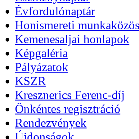
Évfordulónaptár
Honismereti munkaközös
Kemenesaljai honlapok
Képgaléria
Pályázatok
KSZR
Kresznerics Ferenc-díj
Önkéntes regisztráció
Rendezvények
Újdonságok