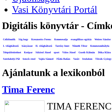
Vasi Könyvtári Portál
Digitális könyvtár - Címk
Celldömölk
Ság hegy
Kresznerics Ferenc
Kemenesalja
evangélikus egyház
Weöres Sándor
I. világháború
bányászat
II. világháború
Tarrósy Imre
Németh Tibor
Kemenesmihályfa
Településtörténet
Keripar
Sükösd József
sport
Vidos József
Guoth Kálmán
Dóka Klára
Szerdahelyi Pál
bencés rend
Vajda Sámuel
Fűzfa Balázs
Vasút
Irodalom
Tilcsik György
Ajánlatunk a lexikonból
Tima Ferenc
TIMA FERENC