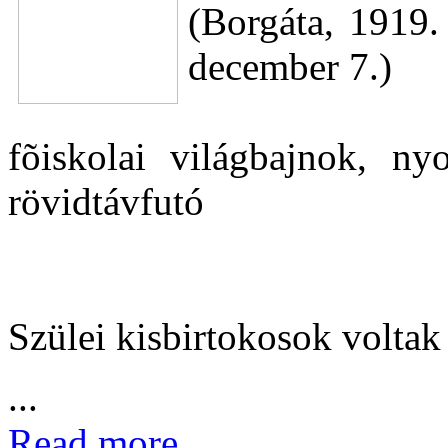
(Borgáta, 1919.
december 7.)
fõiskolai világbajnok, ny
rövidtávfutó
Szülei kisbirtokosok voltak
...
Read more...