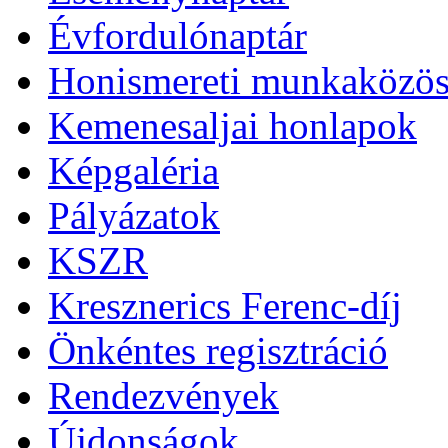
Évfordulónaptár
Honismereti munkaközös
Kemenesaljai honlapok
Képgaléria
Pályázatok
KSZR
Kresznerics Ferenc-díj
Önkéntes regisztráció
Rendezvények
Újdonságok