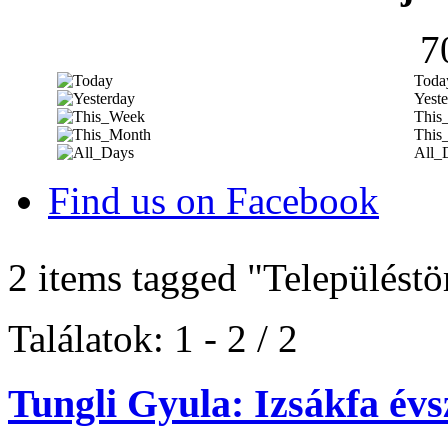
7
Toda
Yeste
This
This
All_
Find us on Facebook
2 items tagged
"Településtö
Találatok: 1 - 2 / 2
Tungli Gyula: Izsákfa év