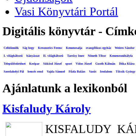
Vasi Könyvtári Portál
Digitális könyvtár - Címk
Celldömölk
Ság hegy
Kresznerics Ferenc
Kemenesalja
evangélikus egyház
Weöres Sándor
I. világháború
bányászat
II. világháború
Tarrósy Imre
Németh Tibor
Kemenesmihályfa
Településtörténet
Keripar
Sükösd József
sport
Vidos József
Guoth Kálmán
Dóka Klára
Szerdahelyi Pál
bencés rend
Vajda Sámuel
Fűzfa Balázs
Vasút
Irodalom
Tilcsik György
Ajánlatunk a lexikonból
Kisfaludy Károly
KISFALUDY KÁRO