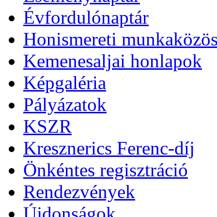
Évfordulónaptár
Honismereti munkaközös
Kemenesaljai honlapok
Képgaléria
Pályázatok
KSZR
Kresznerics Ferenc-díj
Önkéntes regisztráció
Rendezvények
Újdonságok