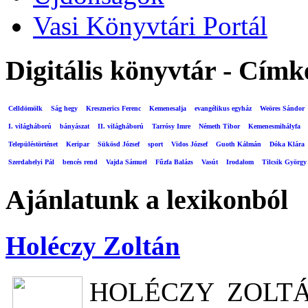
Vasi Könyvtári Portál
Digitális könyvtár - Címk
Celldömölk
Ság hegy
Kresznerics Ferenc
Kemenesalja
evangélikus egyház
Weöres Sándor
I. világháború
bányászat
II. világháború
Tarrósy Imre
Németh Tibor
Kemenesmihályfa
Településtörténet
Keripar
Sükösd József
sport
Vidos József
Guoth Kálmán
Dóka Klára
Szerdahelyi Pál
bencés rend
Vajda Sámuel
Fűzfa Balázs
Vasút
Irodalom
Tilcsik György
Ajánlatunk a lexikonból
Holéczy Zoltán
HOLÉCZY ZOLTÁN 