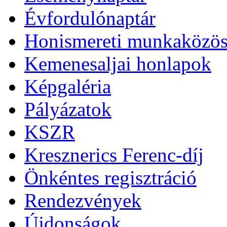
Évfordulónaptár
Honismereti munkaközös
Kemenesaljai honlapok
Képgaléria
Pályázatok
KSZR
Kresznerics Ferenc-díj
Önkéntes regisztráció
Rendezvények
Újdonságok