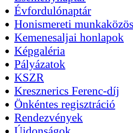
Évfordulónaptár
Honismereti munkaközös
Kemenesaljai honlapok
Képgaléria
Pályázatok
KSZR
Kresznerics Ferenc-díj
Önkéntes regisztráció
Rendezvények
Újdonságok