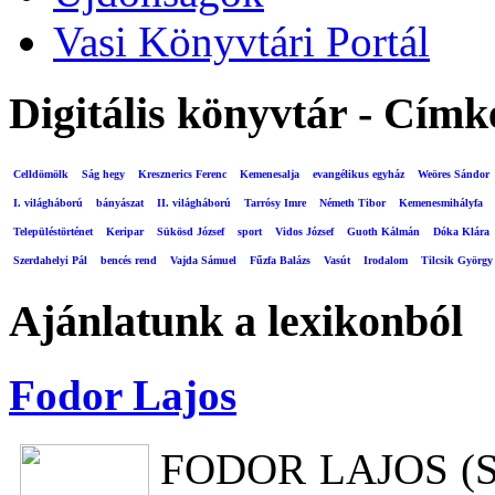
Vasi Könyvtári Portál
Digitális könyvtár - Címk
Celldömölk
Ság hegy
Kresznerics Ferenc
Kemenesalja
evangélikus egyház
Weöres Sándor
I. világháború
bányászat
II. világháború
Tarrósy Imre
Németh Tibor
Kemenesmihályfa
Településtörténet
Keripar
Sükösd József
sport
Vidos József
Guoth Kálmán
Dóka Klára
Szerdahelyi Pál
bencés rend
Vajda Sámuel
Fűzfa Balázs
Vasút
Irodalom
Tilcsik György
Ajánlatunk a lexikonból
Fodor Lajos
FODOR LAJOS (Szo