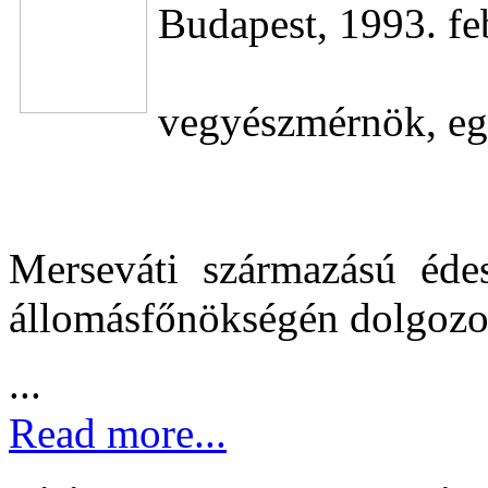
Budapest, 1993. fe
vegyészmérnök, eg
Merseváti származású éde
állomásfőnökségén dolgozot
...
Read more...