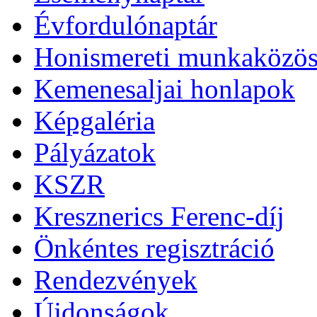
Évfordulónaptár
Honismereti munkaközös
Kemenesaljai honlapok
Képgaléria
Pályázatok
KSZR
Kresznerics Ferenc-díj
Önkéntes regisztráció
Rendezvények
Újdonságok