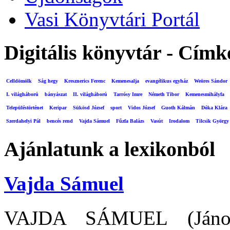
Vasi Könyvtári Portál
Digitális könyvtár - Címk
Celldömölk
Ság hegy
Kresznerics Ferenc
Kemenesalja
evangélikus egyház
Weöres Sándor
I. világháború
bányászat
II. világháború
Tarrósy Imre
Németh Tibor
Kemenesmihályfa
Településtörténet
Keripar
Sükösd József
sport
Vidos József
Guoth Kálmán
Dóka Klára
Szerdahelyi Pál
bencés rend
Vajda Sámuel
Fűzfa Balázs
Vasút
Irodalom
Tilcsik György
Ajánlatunk a lexikonból
Vajda Sámuel
VAJDA SÁMUEL (Jánosh