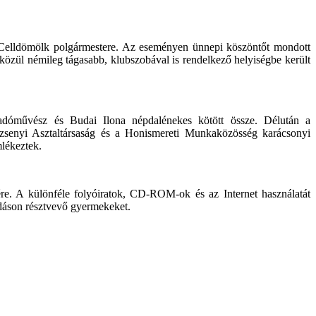
, Celldömölk polgármestere. Az eseményen ünnepi köszöntőt mondott
zül némileg tágasabb, klubszobával is rendelkező helyiségbe került
adóművész és Budai Ilona népdalénekes kötött össze. Délután a
zsenyi Asztaltársaság és a Honismereti Munkaközösség karácsonyi
mlékeztek.
re. A különféle folyóiratok, CD-ROM-ok és az Internet használatát
adáson résztvevő gyermekeket.