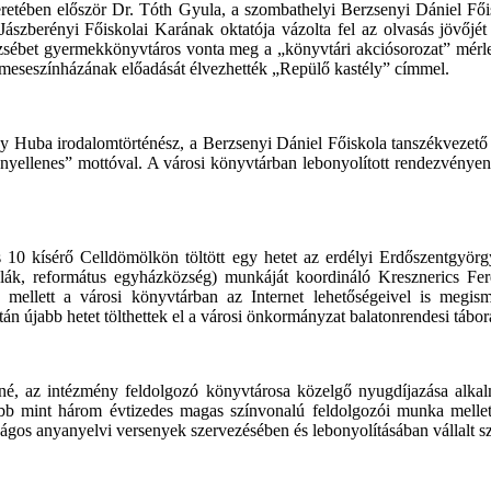
etében először Dr. Tóth Gyula, a szombathelyi Berzsenyi Dániel Főisk
szberényi Főiskolai Karának oktatója vázolta fel az olvasás jövőjét 
zsébet gyermekkönyvtáros vonta meg a „könyvtári akciósorozat” mérle
ív meseszínházának előadását élvezhették „Repülő kastély” címmel.
Huba irodalomtörténész, a Berzsenyi Dániel Főiskola tanszékvezető 
ellenes” mottóval. A városi könyvtárban lebonyolított rendezvényen a 
 10 kísérő Celldömölkön töltött egy hetet az erdélyi Erdőszentgyörgy
olák, református egyházközség) munkáját koordináló Kresznerics Fer
 mellett a városi könyvtárban az Internet lehetőségeivel is megis
n újabb hetet tölthettek el a városi önkormányzat balatonrendesi tábor
é, az intézmény feldolgozó könyvtárosa közelgő nyugdíjazása alkal
öbb mint három évtizedes magas színvonalú feldolgozói munka mellett
gos anyanyelvi versenyek szervezésében és lebonyolításában vállalt sz