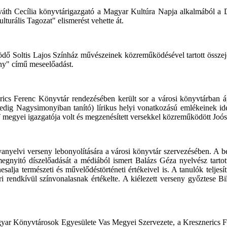
áth Cecília könyvtárigazgató a Magyar Kultúra Napja alkalmából a Dr
urális Tagozat" elismerést vehette át.
ő Soltis Lajos Színház művészeinek közreműködésével tartott összejöv
ány" című meseelőadást.
cs Ferenc Könyvtár rendezésében került sor a városi könyvtárban áp
edig Nagysimonyiban tanító) lírikus helyi vonatkozású emlékeinek idé
 megyei igazgatója volt és megzenésített versekkel közreműködött Jo
yanyelvi verseny lebonyolítására a városi könyvtár szervezésében. A b
gnyitó díszelőadását a médiából ismert Balázs Géza nyelvész tartotta
alja természeti és művelődéstörténeti értékeivel is. A tanulók teljes
rendkívül színvonalasnak értékelte. A kiélezett verseny győztese Bil
yar Könyvtárosok Egyesülete Vas Megyei Szervezete, a Kresznerics F