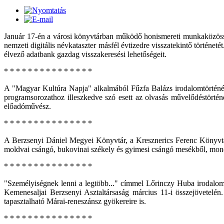
Január 17-én a városi könyvtárban működő honismereti munkaközösség
nemzeti digitális névkataszter másfél évtizedre visszatekintő történ
élvező adatbank gazdag visszakeresési lehetőségeit.
* * * * * * * * * * * * * * *
A "Magyar Kultúra Napja" alkalmából Fűzfa Balázs irodalomtörténé
programsorozathoz illeszkedve szó esett az olvasás művelődéstört
előadóművész.
* * * * * * * * * * * * * * *
A Berzsenyi Dániel Megyei Könyvtár, a Kresznerics Ferenc Könyvtár
moldvai csángó, bukovinai székely és gyimesi csángó mesékből, mondák
* * * * * * * * * * * * * * *
"Személyiségnek lenni a legtöbb..." címmel Lőrinczy Huba irodalomt
Kemenesaljai Berzsenyi Asztaltársaság március 11-i összejövetelén.
tapasztalható Márai-reneszánsz gyökereire is.
* * * * * * * * * * * * * * *