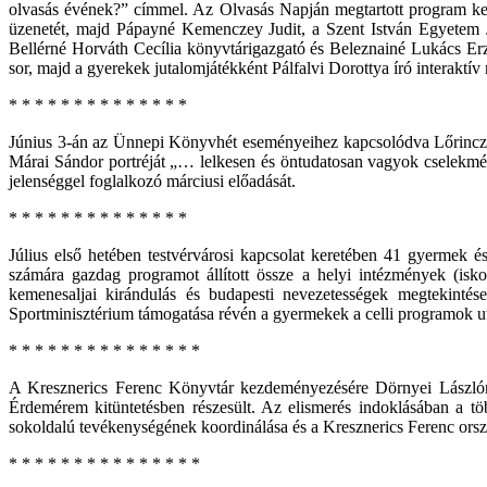
olvasás évének?” címmel. Az Olvasás Napján megtartott program ker
üzenetét, majd Pápayné Kemenczey Judit, a Szent István Egyetem Já
Bellérné Horváth Cecília könyvtárigazgató és Beleznainé Lukács Er
sor, majd a gyerekek jutalomjátékként Pálfalvi Dorottya író interakt
* * * * * * * * * * * * * *
Június 3-án az Ünnepi Könyvhét eseményeihez kapcsolódva Lőrinczy 
Márai Sándor portréját „… lelkesen és öntudatosan vagyok cselekmény
jelenséggel foglalkozó márciusi előadását.
* * * * * * * * * * * * * *
Július első hetében testvérvárosi kapcsolat keretében 41 gyermek és
számára gazdag programot állított össze a helyi intézmények (isk
kemenesaljai kirándulás és budapesti nevezetességek megtekintése
Sportminisztérium támogatása révén a gyermekek a celli programok utá
* * * * * * * * * * * * * * *
A Kresznerics Ferenc Könyvtár kezdeményezésére Dörnyei Lászlón
Érdemérem kitüntetésben részesült. Az elismerés indoklásában a t
sokoldalú tevékenységének koordinálása és a Kresznerics Ferenc orszá
* * * * * * * * * * * * * * *