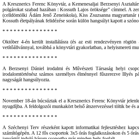
A Kresznerics Ferenc Könyvtár, a Kemenesaljai Berzsenyi Asztaltárs
polgárokat szabad hazában : Kossuth Lajos öröksége” címmel. A zen
(celldömölki Ádám Jenő Zeneiskola), Kiss Zsuzsanna magyartanár 
Kossuth életpályának felidézése során külön hangsúlyt kapott a sz
* * * * * * * * * * * * * * *
Október 4-én került installálásra (és az esti rendezvényen rögt
vetítőállvánnyal, továbbá a könyvtári gyakorlatban, a helyismereti mun
* * * * * * * * * * * * * * *
A Berzsenyi Dániel irodalmi és Művészeti Társaság helyi csopo
irodalomtörténész számos személyes élménnyel fűszerezve Illyés pá
nagyságát hangsúlyozta.
* * * * * * * * * * * * * * *
November 18-án búcsúztak el a Kresznerics Ferenc Könyvtár jelenleg
nyugdíjba. A feldolgozói munkakört belső átszervezéssel töltik be és 
* * * * * * * * * * * * * * *
A Széchenyi Terv részeként kapott informatikai fejlesztéshez kapc
számítógépén. A 12 fős csoportok 3x5 órás foglalkozásokon és 5 órás g
januártól induló három csoportba már minden hely foglalt…