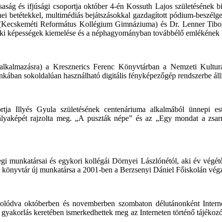
aság és ifjúsági csoportja október 4-én Kossuth Lajos születésének bi
ei betétekkel, multimédiás bejátszásokkal gazdagított pódium-beszélg
(Kecskeméti Református Kollégium Gimnáziuma) és Dr. Lenner Tibor 
ónoki képességek kiemelése és a néphagyományban továbbélő emlékének 
ön alkalmazásra) a Kresznerics Ferenc Könyvtárban a Nemzeti Kultu
kában sokoldalúan használható digitális fényképezőgép rendszerbe állítás
rtja Illyés Gyula születésének centenáriuma alkalmából ünnepi es
lyaképét rajzolta meg. „A puszták népe” és az „Egy mondat a zsarnok
i munkatársai és egykori kollégái Dörnyei Lászlónétól, aki év végétő
a könyvtár új munkatársa a 2001-ben a Berzsenyi Dániel Főiskolán végze
solódva októberben és novemberben szombaton délutánonként Internet
yakorlás keretében ismerkedhettek meg az Interneten történő tájékozódá