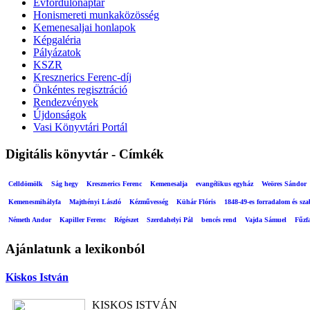
Évfordulónaptár
Honismereti munkaközösség
Kemenesaljai honlapok
Képgaléria
Pályázatok
KSZR
Kresznerics Ferenc-díj
Önkéntes regisztráció
Rendezvények
Újdonságok
Vasi Könyvtári Portál
Digitális könyvtár - Címkék
Celldömölk
Ság hegy
Kresznerics Ferenc
Kemenesalja
evangélikus egyház
Weöres Sándor
Kemenesmihályfa
Majthényi László
Kézművesség
Kühár Flóris
1848-49-es forradalom és sz
Németh Andor
Kapiller Ferenc
Régészet
Szerdahelyi Pál
bencés rend
Vajda Sámuel
Fűzf
Ajánlatunk a lexikonból
Kiskos István
KISKOS ISTVÁN