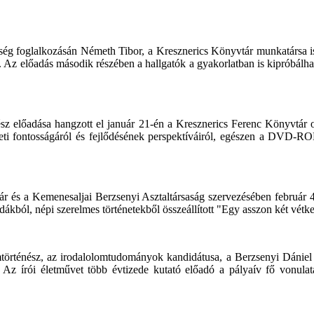
 foglalkozásán Németh Tibor, a Kresznerics Könyvtár munkatársa ismer
etét. Az előadás második részében a hallgatók a gyakorlatban is kipróbá
sz előadása hangzott el január 21-én a Kresznerics Ferenc Könyvtá
éneti fontosságáról és fejlődésének perspektíváiról, egészen a DVD-
 és a Kemenesaljai Berzsenyi Asztaltársaság szervezésében február 4
ból, népi szerelmes történetekből összeállított "Egy asszon két vétke
örténész, az irodalolomtudományok kandidátusa, a Berzsenyi Dániel F
 Az írói életművet több évtizede kutató előadó a pályaív fő vonulatai