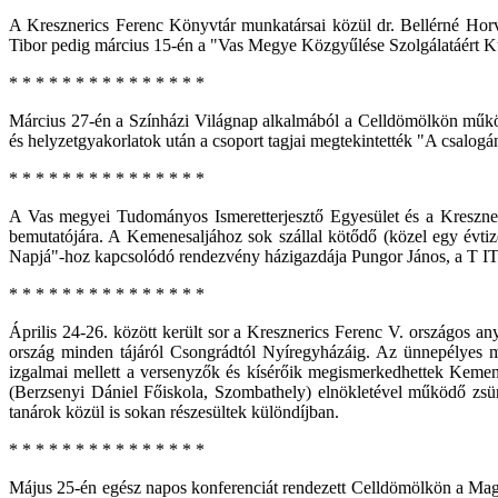
A Kresznerics Ferenc Könyvtár munkatársai közül dr. Bellérné Horv
Tibor pedig március 15-én a "Vas Megye Közgyűlése Szolgálatáért Kult
* * * * * * * * * * * * * * *
Március 27-én a Színházi Világnap alkalmából a Celldömölkön működ
és helyzetgyakorlatok után a csoport tagjai megtekintették "A csalog
* * * * * * * * * * * * * * *
A Vas megyei Tudományos Ismeretterjesztő Egyesület és a Kreszneri
bemutatójára. A Kemenesaljához sok szállal kötődő (közel egy évtiz
Napjá"-hoz kapcsolódó rendezvény házigazdája Pungor János, a T IT
* * * * * * * * * * * * * * *
Április 24-26. között került sor a Kresznerics Ferenc V. országos an
ország minden tájáról Csongrádtól Nyíregyházáig. Az ünnepélyes me
izgalmai mellett a versenyzők és kísérőik megismerkedhettek Kemenes
(Berzsenyi Dániel Főiskola, Szombathely) elnökletével működő zsüri 
tanárok közül is sokan részesültek különdíjban.
* * * * * * * * * * * * * * *
Május 25-én egész napos konferenciát rendezett Celldömölkön a Mag