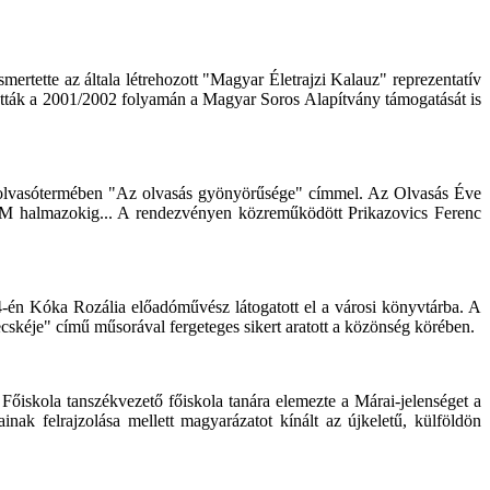
tette az általa létrehozott "Magyar Életrajzi Kalauz" reprezentatív
lhatták a 2001/2002 folyamán a Magyar Soros Alapítvány támogatását is
r olvasótermében "Az olvasás gyönyörűsége" címmel. Az Olvasás Éve
ROM halmazokig... A rendezvényen közreműködött Prikazovics Ferenc
-én Kóka Rozália előadóművész látogatott el a városi könyvtárba. A
cskéje" című műsorával fergeteges sikert aratott a közönség körében.
őiskola tanszékvezető főiskola tanára elemezte a Márai-jelenséget a
nak felrajzolása mellett magyarázatot kínált az újkeletű, külföldön