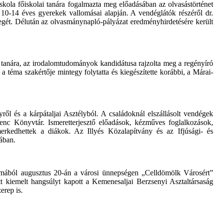
ola főiskolai tanára fogalmazta meg előadásában az olvasástörténet
10-14 éves gyerekek vallomásai alapján. A vendéglátók részéről dr.
gét. Délután az olvasmánynapló-pályázat eredményhirdetésére került
tanára, az irodalomtudományok kandidátusa rajzolta meg a regényíró
téma szakértője mintegy folytatta és kiegészítette korábbi, a Márai-
ről és a kárpátaljai Asztélyból. A családoknál elszállásolt vendégek
enc Könyvtár. Ismeretterjesztő előadások, kézműves foglalkozások,
merkedhettek a diákok. Az Illyés Közalapítvány és az Ifjúsági- és
ában.
mából augusztus 20-án a városi ünnepségen „Celldömölk Városért”
 kiemelt hangsúlyt kapott a Kemenesaljai Berzsenyi Asztaltársaság
erep is.