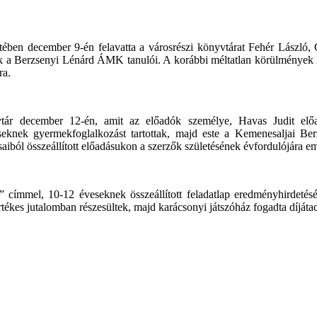
ében december 9-én felavatta a városrészi könyvtárat Fehér László
 a Berzsenyi Lénárd ÁMK tanulói. A korábbi méltatlan körülmények kö
ra.
vtár december 12-én, amit az előadók személye, Havas Judit elő
eknek gyermekfoglalkozást tartottak, majd este a Kemenesaljai Ber
aiból összeállított előadásukon a szerzők születésének évfordulójára e
címmel, 10-12 éveseknek összeállított feladatlap eredményhirdetésé
értékes jutalomban részesültek, majd karácsonyi játszóház fogadta díját