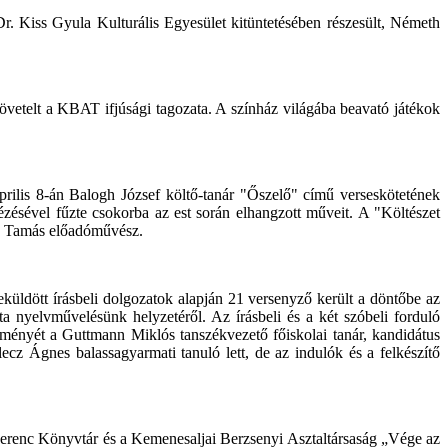
. Kiss Gyula Kulturális Egyesület kitüntetésében részesült, Németh
etelt a KBAT ifjúsági tagozata. A színház világába beavató játékok
rilis 8-án Balogh József költő-tanár "Őszelő" című verseskötetének
zésével fűzte csokorba az est során elhangzott műveit. A "Költészet
ós Tamás előadóművész.
eküldött írásbeli dolgozatok alapján 21 versenyző került a döntőbe az
 nyelvművelésünk helyzetéről. Az írásbeli és a két szóbeli forduló
ítményét a Guttmann Miklós tanszékvezető főiskolai tanár, kandidátus
ecz Ágnes balassagyarmati tanuló lett, de az indulók és a felkészítő
erenc Könyvtár és a Kemenesaljai Berzsenyi Asztaltársaság „Vége az