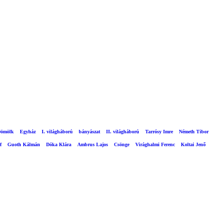
ömölk
Egyház
I. világháború
bányászat
II. világháború
Tarrósy Imre
Németh Tibor
f
Guoth Kálmán
Dóka Klára
Ambrus Lajos
Csönge
Virághalmi Ferenc
Koltai Jenő