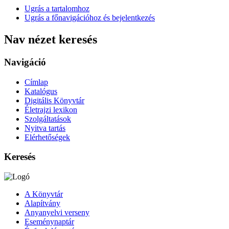
Ugrás a tartalomhoz
Ugrás a főnavigációhoz és bejelentkezés
Nav nézet keresés
Navigáció
Címlap
Katalógus
Digitális Könyvtár
Életrajzi lexikon
Szolgáltatások
Nyitva tartás
Elérhetőségek
Keresés
A Könyvtár
Alapítvány
Anyanyelvi verseny
Eseménynaptár