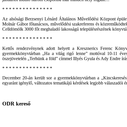
* * * * * * * * * * * * * * *
Az alsósági Berzsenyi Lénárd Általános Művelődési Központ épület
Molnár Gábor főtanácsos, művelődési szakreferens és közreműködtek
Celldömölk 3000 főt meghaladó lakosságú településrészének könyvtá
* * * * * * * * * * * * * * *
Kettős rendezvénynek adott helyett a Kresznerics Ferenc Köny
gyermekkönyvtárban „Ha a világ rigó lenne” mottóval 10-11 éves
öszejövetelén „Terhünk a föld” címmel Illyés Gyula és Ady Endre írás
* * * * * * * * * * * * * * *
December 20-án került sor a gyermekkönyvtárban a „Kincskeresés” 
egyaránt igénylő, változatos tematikájú kérdések legjobb válaszadói 
ODR kereső