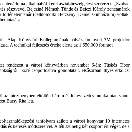
centenáriuma alkalmából kerekasztal-beszélgetést szervezett „Szabad
etés résztvevői Bejcziné Németh Tünde és Bejczi Károly zenetanárok
történelemtanár (celldömölki Berzsenyi Dániel Gimnázium) voltak.
bemutatása.
rális Alap Könyvtári Kollégiumának pályázatán nyert 3M projektor
a. A technikai fejlesztés értéke elérte az 1.650.000 forintot.
tet rendezett a városi könyvtárban november 6-án: Tüskés Tibor
ságról” köré csoportosítva gondolatait, elsősorban Illyés erkölcsi
l az intézményben eltöltött három és fél évtizedes munka után vonul
tt Barsy Rita lett.
-használóképzési tanfolyam zajlott a városi könyvtár 10 internetes
s és keresés módszereivel. A téli szünetig két csoport ért véget, de a