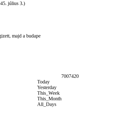
5. július 3.)
gizett, majd a budape
7007420
Today
Yesterday
This_Week
This_Month
All_Days