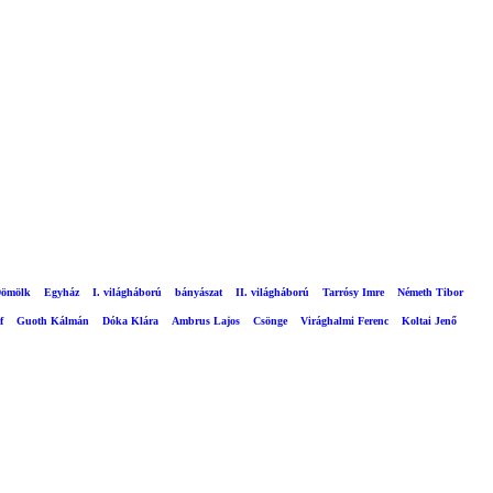
ömölk
Egyház
I. világháború
bányászat
II. világháború
Tarrósy Imre
Németh Tibor
f
Guoth Kálmán
Dóka Klára
Ambrus Lajos
Csönge
Virághalmi Ferenc
Koltai Jenő