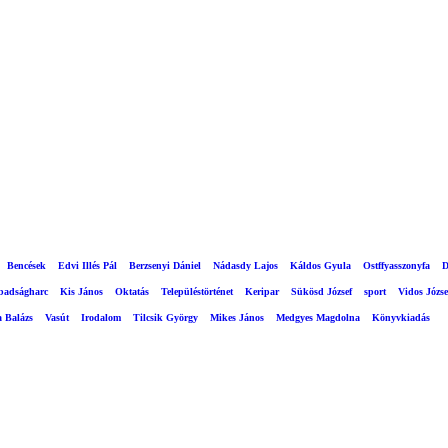
Bencések
Edvi Illés Pál
Berzsenyi Dániel
Nádasdy Lajos
Káldos Gyula
Ostffyasszonyfa
D
abadságharc
Kis János
Oktatás
Településtörténet
Keripar
Sükösd József
sport
Vidos Józse
a Balázs
Vasút
Irodalom
Tilcsik György
Mikes János
Medgyes Magdolna
Könyvkiadás