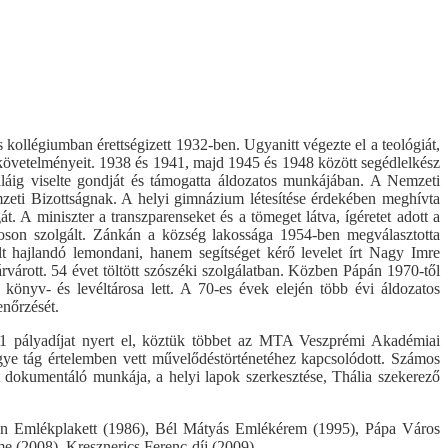
kollégiumban érettségizett 1932-ben. Ugyanitt végezte el a teológiát,
sga követelményeit. 1938 és 1941, majd 1945 és 1948 között segédlelkész
áláig viselte gondját és támogatta áldozatos munkájában. A Nemzeti
Nemzeti Bizottságnak. A helyi gimnázium létesítése érdekében meghívta
. A miniszter a transzparenseket és a tömeget látva, ígéretet adott a
n szolgált. Zánkán a község lakossága 1954-ben megválasztotta
t hajlandó lemondani, hanem segítséget kérő levelet írt Nagy Imre
árvárott. 54 évet töltött szószéki szolgálatban. Közben Pápán 1970-től
 könyv- és levéltárosa lett. A 70-es évek elején több évi áldozatos
enőrzését.
l 21 pályadíjat nyert el, köztük többet az MTA Veszprémi Akadémiai
ye tág értelemben vett művelődéstörténetéhez kapcsolódott. Számos
 dokumentáló munkája, a helyi lapok szerkesztése, Thália szekerező
oston Emlékplakett (1986), Bél Mátyás Emlékérem (1995), Pápa Város
(2008), Kresznerics Ferenc-díj (2009).