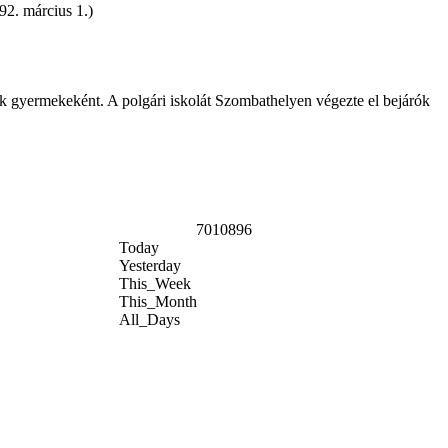
92. március 1.)
ők gyermekeként. A polgári iskolát Szombathelyen végezte el bejárók
7010896
Today
Yesterday
This_Week
This_Month
All_Days