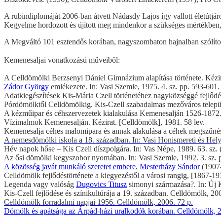
A rubindiplomáját 2006-ban átvett Nádasdy Lajos így vallott életútjá
Kegyelme hordozott és újított meg mindenkor a szükséges mértékben, és 
A Megváltó 101 esztendős korában, nagyszombaton hajnalban szólítot
Kemenesaljai vonatkozású műveiből:
A Celldömölki Berzsenyi Dániel Gimnázium alapítása története. Kézir
Zádor György
emlékezete. In: Vasi Szemle, 1975. 4. sz. pp. 593-601.
Adatkiegészítések Kis-Mária Czell történetéhez nagyközséggé fejlődé
Pórdömölktől Celldömölkig. Kis-Czell szabadalmas mezőváros települé
A kézműipar és céhszervezetek kialakulása Kemenesalján 1526-1872. I-I
Vízimalmok Kemenesalján. Kézirat. [Celldömölk], 1981. 58 lev.
Kemenesalja céhes malomipara és annak alakulása a céhek megszűnése ut
A nemesdömölki iskola a 18. században. In: Vasi Honismereti és Hely
Hév napok hőse – Kis Czell díszpolgára. In: Vas Népe, 1989. 63. sz. (
Az ősi dömölki kegyszobor nyomában. In: Vasi Szemle, 1992. 3. sz. 
A közösség javát munkáló szeretet embere.
Mesterházy Sándor
(1907-
Celldömölk fejlődéstörténete a kiegyezéstől a városi rangig, [1867-197
Legenda vagy valóság
Dugovics Titusz
simonyi származása?. In: Új K
Kis-Czell fejlődése és színikultúrája a 19. században. Celldömölk, 20
Celldömölk forradalmi napjai 1956. Celldömölk, 2006. 72 p.
Dömölk és apátsága az Árpád-házi uralkodók korában. Celldömölk, 2