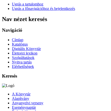
Ugrás a tartalomhoz
Ugrás a főnavigációhoz és bejelentkezés
Nav nézet keresés
Navigáció
Címlap
Katalógus
Digitális Könyvtár
Életrajzi lexikon
Szolgáltatások
Nyitva tartás
Elérhetőségek
Keresés
A Könyvtár
Alapítvány
Anyanyelvi verseny
Eseménynaptár