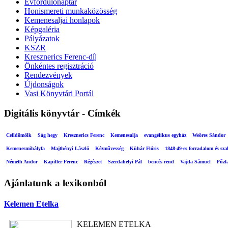
Évfordulónaptár
Honismereti munkaközösség
Kemenesaljai honlapok
Képgaléria
Pályázatok
KSZR
Kresznerics Ferenc-díj
Önkéntes regisztráció
Rendezvények
Újdonságok
Vasi Könyvtári Portál
Digitális könyvtár - Címkék
Celldömölk
Ság hegy
Kresznerics Ferenc
Kemenesalja
evangélikus egyház
Weöres Sándor
Kemenesmihályfa
Majthényi László
Kézművesség
Kühár Flóris
1848-49-es forradalom és sz
Németh Andor
Kapiller Ferenc
Régészet
Szerdahelyi Pál
bencés rend
Vajda Sámuel
Fűzf
Ajánlatunk a lexikonból
Kelemen Etelka
KELEMEN ETELKA