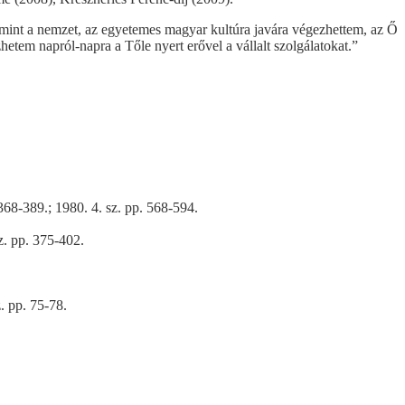
, mint a nemzet, az egyetemes magyar kultúra javára végezhettem, az Ő
hetem napról-napra a Tőle nyert erővel a vállalt szolgálatokat.”
368-389.; 1980. 4. sz. pp. 568-594.
z. pp. 375-402.
. pp. 75-78.