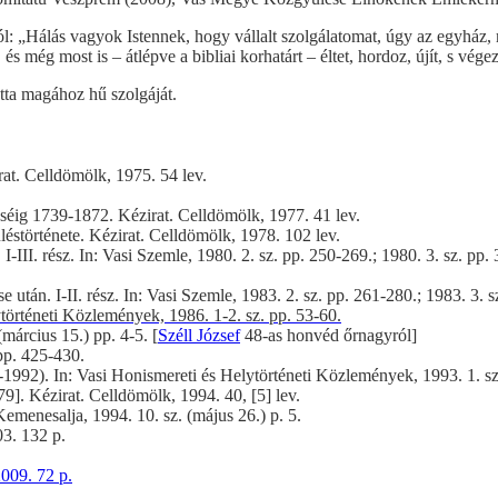
ról: „Hálás vagyok Istennek, hogy vállalt szolgálatomat, úgy az egyház
még most is – átlépve a bibliai korhatárt – éltet, hordoz, újít, s végez
ta magához hű szolgáját.
at. Celldömölk, 1975. 54 lev.
séig 1739-1872. Kézirat. Celldömölk, 1977. 41 lev.
störténete. Kézirat. Celldömölk, 1978. 102 lev.
II. rész. In: Vasi Szemle, 1980. 2. sz. pp. 250-269.; 1980. 3. sz. pp. 
án. I-II. rész. In: Vasi Szemle, 1983. 2. sz. pp. 261-280.; 1983. 3. s
történeti Közlemények, 1986. 1-2. sz. pp. 53-60.
március 15.) pp. 4-5. [
Széll József
48-as honvéd őrnagyról]
pp. 425-430.
1992). In: Vasi Honismereti és Helytörténeti Közlemények, 1993. 1. sz
9]. Kézirat. Celldömölk, 1994. 40, [5] lev.
emenesalja, 1994. 10. sz. (május 26.) p. 5.
03. 132 p.
009. 72 p.