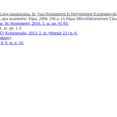
ajos munkássága. In: Vasi Honismereti és Helytörténeti Közlemények, 
s tiszteletére. Pápa, 2008. 296 p. (A Pápai Művelődéstörténeti Társa
e. In: Honismeret, 2010. 3. sz. pp. 91-93.
 sz. pp. 1-3.
j Kemenesalja, 2013. 2. sz. (február 22.) p. 6.
odperc)
 9. sz. p. 10.