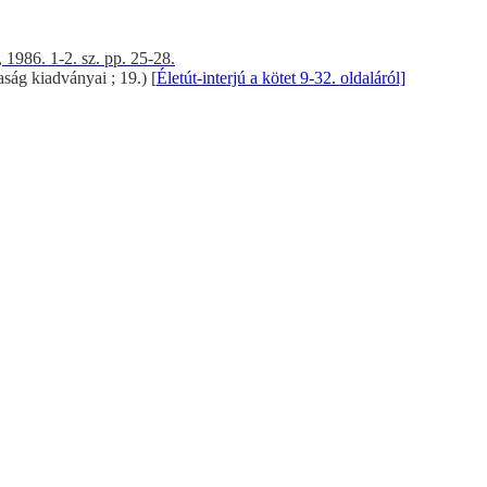
1986. 1-2. sz. pp. 25-28.
ság kiadványai ; 19.) [
Életút-interjú a kötet 9-32. oldaláról]