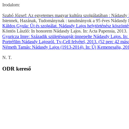
Irodalom:
Szabó József: Az egyetemes magyar kultúra szolgálatában : Nádasdy L
Istennek, Hazának, Tudománynak : tanulmányok a 95 éves Nádasdy Lajo
Káldos Gyula: Út és szolgálat. Nádasdy Lajos helytörténész köszöntés
Köntös László: In honorem Nádasdy Lajos. In: Acta Papensia, 2013. 1.
Gyuricza Imre: Századik születésnapját ünnepelte Nádasdy Lajos. In: Ú
Portréfilm Nádasdy Lajosról. Tv-Cell felvétel, 2013. (52 perc 42 más
Németh Tamás: Nádasdy Lajos (1913-2014). In: Új Kemenesalja, 2014.
N. T.
ODR kereső