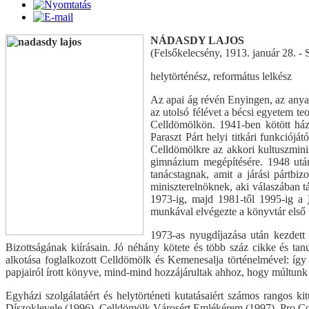
NÁDASDY LAJOS
(Felsőkelecsény, 1913. január 28. - 
helytörténész, református lelkész
Az apai ág révén Enyingen, az anyai 
az utolsó félévet a bécsi egyetem te
Celldömölkön. 1941-ben kötött háza
Paraszt Párt helyi titkári funkciójá
Celldömölkre az akkori kultuszminis
gimnázium megépítésére. 1948 ut
tanácstagnak, amit a járási pártb
miniszterelnöknek, aki válaszában tá
1973-ig, majd 1981-től 1995-ig a
munkával elvégezte a könyvtár első t
1973-as nyugdíjazása után kezdett 
Bizottságának kiírásain. Jó néhány kötete és több száz cikke és 
alkotása foglalkozott Celldömölk és Kemenesalja történelmével: íg
papjairól írott könyve, mind-mind hozzájárultak ahhoz, hogy múltunk
Egyházi szolgálatáért és helytörténeti kutatásaiért számos rangos
Díszoklevele (1996), Celldömölk Városért Emlékérem (1997), Pro C