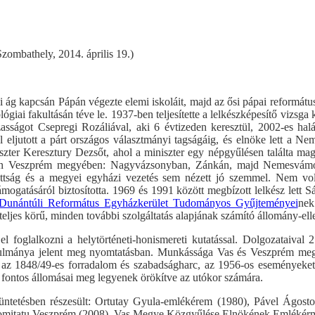
Szombathely, 2014. április 19.)
ág kapcsán Pápán végezte elemi iskoláit, majd az ősi pápai református 
ológiai fakultásán téve le. 1937-ben teljesítette a lelkészképesítő viz
sságot Csepregi Rozáliával, aki 6 évtizeden keresztül, 2002-es hal
tól eljutott a párt országos választmányi tagságáig, és elnöke lett a 
zter Keresztury Dezsőt, ahol a miniszter egy népgyűlésen találta magát
án Veszprém megyében: Nagyvázsonyban, Zánkán, majd Nemesvámoso
izottság és a megyei egyházi vezetés sem nézett jó szemmel. Nem vol
mogatásáról biztosította. 1969 és 1991 között megbízott lelkész lett S
Dunántúli Református Egyházkerület Tudományos Gyűjteményei
nek
eljes körű, minden további szolgáltatás alapjának számító állomány-ell
el foglalkozni a helytörténeti-honismereti kutatással. Dolgozataiva
tanulmánya jelent meg nyomtatásban. Munkássága Vas és Veszprém meg
y az 1848/49-es forradalom és szabadságharc, az 1956-os eseményeket
 fontos állomásai meg legyenek örökítve az utókor számára.
 kitüntetésben részesült: Ortutay Gyula-emlékérem (1980), Pável Ág
omitatu Veszprém (2008), Vas Megye Közgyűlése Elnökének Emlékérme 