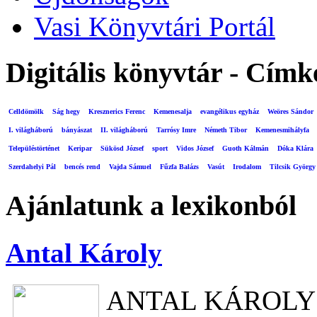
Vasi Könyvtári Portál
Digitális könyvtár - Címk
Celldömölk
Ság hegy
Kresznerics Ferenc
Kemenesalja
evangélikus egyház
Weöres Sándor
I. világháború
bányászat
II. világháború
Tarrósy Imre
Németh Tibor
Kemenesmihályfa
Településtörténet
Keripar
Sükösd József
sport
Vidos József
Guoth Kálmán
Dóka Klára
Szerdahelyi Pál
bencés rend
Vajda Sámuel
Fűzfa Balázs
Vasút
Irodalom
Tilcsik György
Ajánlatunk a lexikonból
Antal Károly
ANTAL KÁROLY