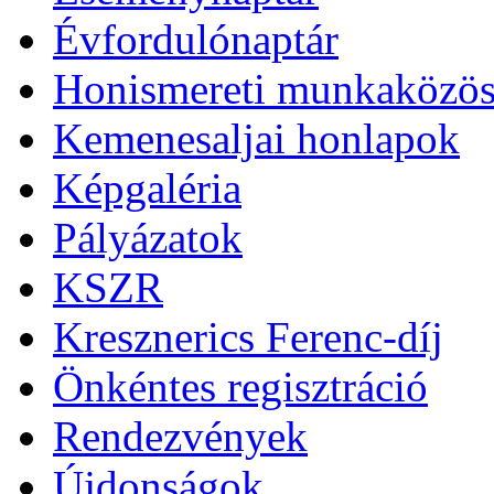
Évfordulónaptár
Honismereti munkaközös
Kemenesaljai honlapok
Képgaléria
Pályázatok
KSZR
Kresznerics Ferenc-díj
Önkéntes regisztráció
Rendezvények
Újdonságok