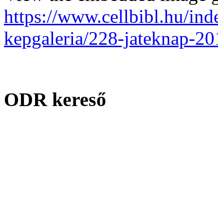
https://www.cellbibl.hu/ind
kepgaleria/228-jateknap-2
ODR kereső