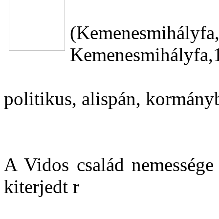
(Kemenesmihál
Kemenesmihályfa,1
politikus, alispán, kormány
A Vidos család nemessége a
kiterjedt r
...