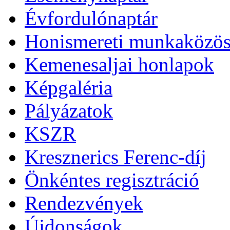
Évfordulónaptár
Honismereti munkaközös
Kemenesaljai honlapok
Képgaléria
Pályázatok
KSZR
Kresznerics Ferenc-díj
Önkéntes regisztráció
Rendezvények
Újdonságok