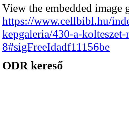
View the embedded image ga
https://www.cellbibl.hu/ind
kepgaleria/430-a-kolteszet-
8#sigFreeIdadf11156be
ODR kereső