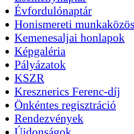
Évfordulónaptár
Honismereti munkaközös
Kemenesaljai honlapok
Képgaléria
Pályázatok
KSZR
Kresznerics Ferenc-díj
Önkéntes regisztráció
Rendezvények
Újdonságok