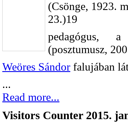
(Csönge, 1923. má
23.)19
pedagógus, a
(posztumusz, 200
Weöres Sándor
falujában lá
...
Read more...
Visitors Counter 2015. ja