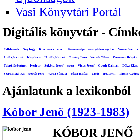
Vasi Könyvtári Portál
Digitális könyvtár - Címk
Celldömölk
Ság hegy
Kresznerics Ferenc
Kemenesalja
evangélikus egyház
Weöres Sándor
I. világháború
bányászat
II. világháború
Tarrósy Imre
Németh Tibor
Kemenesmihályfa
Településtörténet
Keripar
Sükösd József
sport
Vidos József
Guoth Kálmán
Dóka Klára
Szerdahelyi Pál
bencés rend
Vajda Sámuel
Fűzfa Balázs
Vasút
Irodalom
Tilcsik György
Ajánlatunk a lexikonból
Kóbor Jenő (1923-1983)
KÓBOR JENŐ