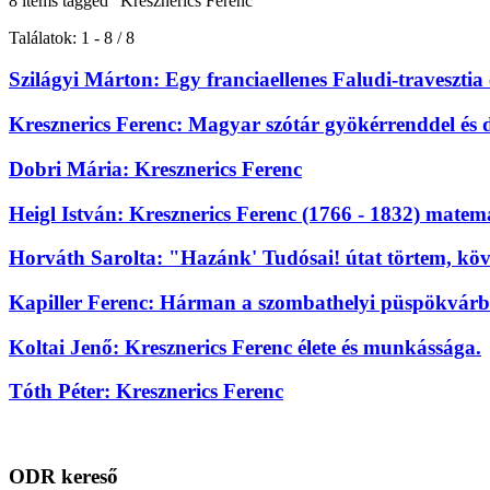
8 items tagged
"Kresznerics Ferenc"
Találatok: 1 - 8 / 8
Szilágyi Márton: Egy franciaellenes Faludi-travesztia
Kresznerics Ferenc: Magyar szótár gyökérrenddel és 
Dobri Mária: Kresznerics Ferenc
Heigl István: Kresznerics Ferenc (1766 - 1832) mate
Horváth Sarolta: "Hazánk' Tudósai! útat törtem, köv
Kapiller Ferenc: Hárman a szombathelyi püspökvárbó
Koltai Jenő: Kresznerics Ferenc élete és munkássága.
Tóth Péter: Kresznerics Ferenc
ODR kereső