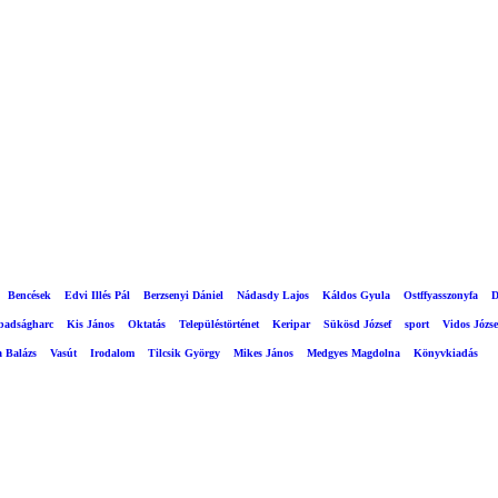
Bencések
Edvi Illés Pál
Berzsenyi Dániel
Nádasdy Lajos
Káldos Gyula
Ostffyasszonyfa
D
abadságharc
Kis János
Oktatás
Településtörténet
Keripar
Sükösd József
sport
Vidos Józse
a Balázs
Vasút
Irodalom
Tilcsik György
Mikes János
Medgyes Magdolna
Könyvkiadás