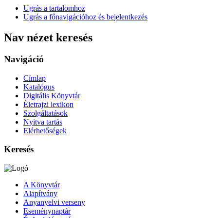
Ugrás a tartalomhoz
Ugrás a főnavigációhoz és bejelentkezés
Nav nézet keresés
Navigáció
Címlap
Katalógus
Digitális Könyvtár
Életrajzi lexikon
Szolgáltatások
Nyitva tartás
Elérhetőségek
Keresés
A Könyvtár
Alapítvány
Anyanyelvi verseny
Eseménynaptár