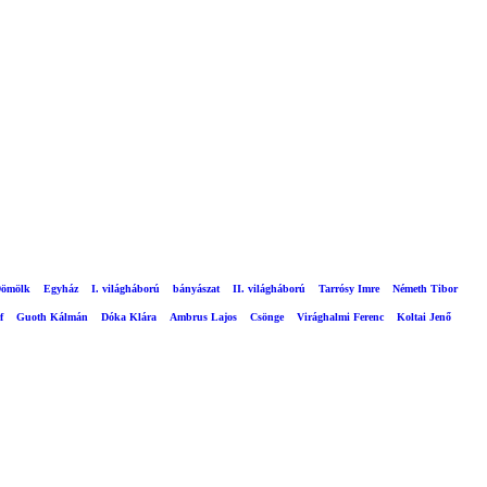
ömölk
Egyház
I. világháború
bányászat
II. világháború
Tarrósy Imre
Németh Tibor
f
Guoth Kálmán
Dóka Klára
Ambrus Lajos
Csönge
Virághalmi Ferenc
Koltai Jenő