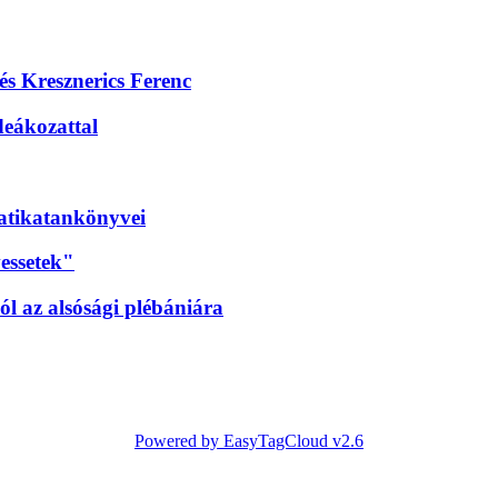
 és Kresznerics Ferenc
deákozattal
matikatankönyvei
essetek"
l az alsósági plébániára
Powered by EasyTagCloud v2.6