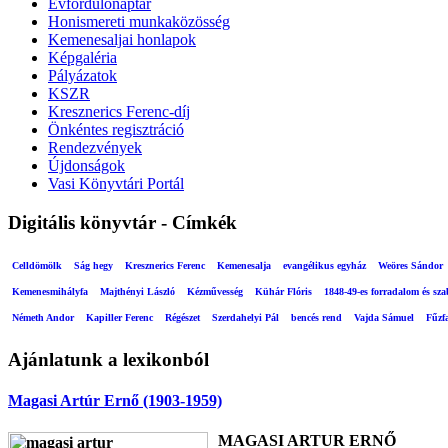
Évfordulónaptár
Honismereti munkaközösség
Kemenesaljai honlapok
Képgaléria
Pályázatok
KSZR
Kresznerics Ferenc-díj
Önkéntes regisztráció
Rendezvények
Újdonságok
Vasi Könyvtári Portál
Digitális könyvtár - Címkék
Celldömölk
Ság hegy
Kresznerics Ferenc
Kemenesalja
evangélikus egyház
Weöres Sándor
Kemenesmihályfa
Majthényi László
Kézművesség
Kühár Flóris
1848-49-es forradalom és sz
Németh Andor
Kapiller Ferenc
Régészet
Szerdahelyi Pál
bencés rend
Vajda Sámuel
Fűzf
Ajánlatunk a lexikonból
Magasi Artúr Ernő (1903-1959)
MAGASI ARTUR ERNŐ