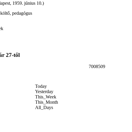
apest, 1959. június 10.)
, költő, pedagógus
ek
ár 27-től
7008509
Today
Yesterday
This_Week
This_Month
All_Days