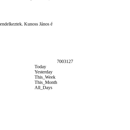
rendelkeztek. Kunoss János é
7003127
Today
Yesterday
This_Week
This_Month
All_Days