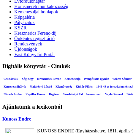
Évfordulónaptár
Honismereti munkaközösség
Kemenesaljai honlapok
Képgaléria
Pályázatok
KSZR
Kresznerics Ferenc-díj
Önkéntes regisztráció
Rendezvények
Újdonságok
Vasi Könyvtári Portál
Digitális könyvtár - Címkék
Celldömölk
Ság hegy
Kresznerics Ferenc
Kemenesalja
evangélikus egyház
Weöres Sándor
Kemenesmihályfa
Majthényi László
Kézművesség
Kühár Flóris
1848-49-es forradalom és sz
Németh Andor
Kapiller Ferenc
Régészet
Szerdahelyi Pál
bencés rend
Vajda Sámuel
Fűzf
Ajánlatunk a lexikonból
Kunoss Endre
KUNOSS ENDRE (Egyházashetye, 1811. április 9. 