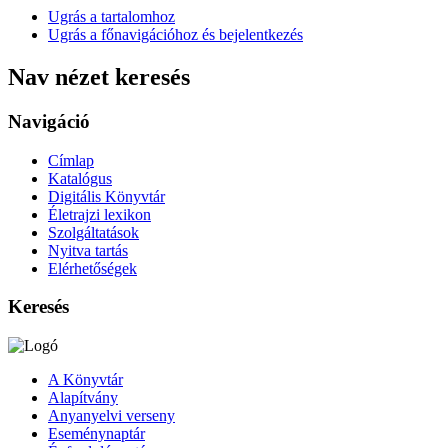
Ugrás a tartalomhoz
Ugrás a főnavigációhoz és bejelentkezés
Nav nézet keresés
Navigáció
Címlap
Katalógus
Digitális Könyvtár
Életrajzi lexikon
Szolgáltatások
Nyitva tartás
Elérhetőségek
Keresés
A Könyvtár
Alapítvány
Anyanyelvi verseny
Eseménynaptár