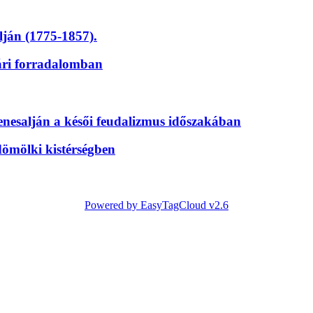
ján (1775-1857).
gári forradalomban
enesalján a késői feudalizmus időszakában
ldömölki kistérségben
Powered by EasyTagCloud v2.6