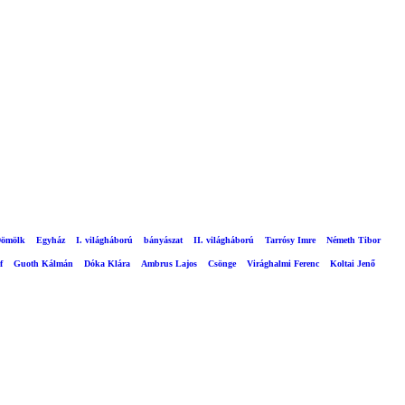
ömölk
Egyház
I. világháború
bányászat
II. világháború
Tarrósy Imre
Németh Tibor
f
Guoth Kálmán
Dóka Klára
Ambrus Lajos
Csönge
Virághalmi Ferenc
Koltai Jenő