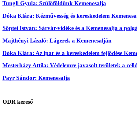
Tungli Gyula: Szülőföldünk Kemenesalja
Dóka Klára: Kézművesség és kereskedelem Kemenesal
Söptei István: Sárvár-vidéke és a Kemenesalja a pol
Majthényi László: Lágerek a Kemenesalján
Dóka Klára: Az ipar és a kereskedelem fejlődése Kem
Mesterházy Attila: Védelemre javasolt területek a cel
Payr Sándor: Kemenesalja
ODR kereső