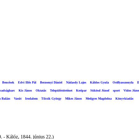
Bencések
Edvi Illés Pál
Berzsenyi Dániel
Nádasdy Lajos
Káldos Gyula
Ostffyasszonyfa
D
abadságharc
Kis János
Oktatás
Településtörténet
Keripar
Sükösd József
sport
Vidos Józse
a Balázs
Vasút
Irodalom
Tilcsik György
Mikes János
Medgyes Magdolna
Könyvkiadás
- Kálóz, 1844. június 22.)