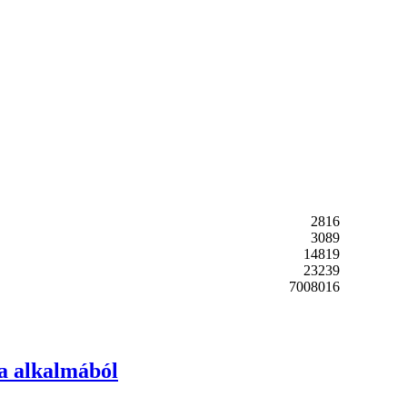
2816
3089
14819
23239
7008016
ja alkalmából