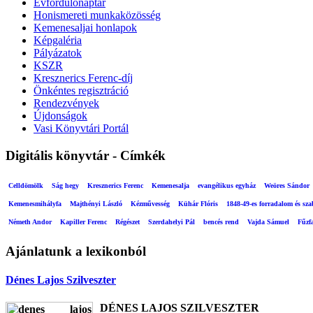
Évfordulónaptár
Honismereti munkaközösség
Kemenesaljai honlapok
Képgaléria
Pályázatok
KSZR
Kresznerics Ferenc-díj
Önkéntes regisztráció
Rendezvények
Újdonságok
Vasi Könyvtári Portál
Digitális könyvtár - Címkék
Celldömölk
Ság hegy
Kresznerics Ferenc
Kemenesalja
evangélikus egyház
Weöres Sándor
Kemenesmihályfa
Majthényi László
Kézművesség
Kühár Flóris
1848-49-es forradalom és sz
Németh Andor
Kapiller Ferenc
Régészet
Szerdahelyi Pál
bencés rend
Vajda Sámuel
Fűzf
Ajánlatunk a lexikonból
Dénes Lajos Szilveszter
DÉNES LAJOS SZILVESZTER