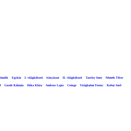
ömölk
Egyház
I. világháború
bányászat
II. világháború
Tarrósy Imre
Németh Tibor
f
Guoth Kálmán
Dóka Klára
Ambrus Lajos
Csönge
Virághalmi Ferenc
Koltai Jenő