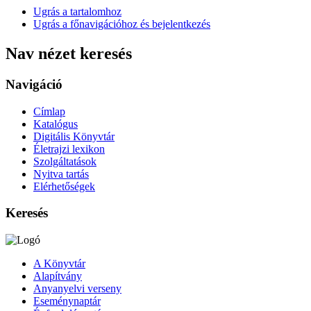
Ugrás a tartalomhoz
Ugrás a főnavigációhoz és bejelentkezés
Nav nézet keresés
Navigáció
Címlap
Katalógus
Digitális Könyvtár
Életrajzi lexikon
Szolgáltatások
Nyitva tartás
Elérhetőségek
Keresés
A Könyvtár
Alapítvány
Anyanyelvi verseny
Eseménynaptár