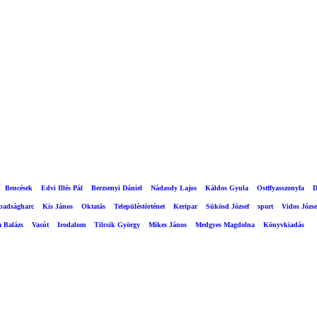
Bencések
Edvi Illés Pál
Berzsenyi Dániel
Nádasdy Lajos
Káldos Gyula
Ostffyasszonyfa
D
abadságharc
Kis János
Oktatás
Településtörténet
Keripar
Sükösd József
sport
Vidos Józse
a Balázs
Vasút
Irodalom
Tilcsik György
Mikes János
Medgyes Magdolna
Könyvkiadás