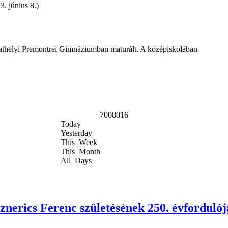
. június 8.)
bathelyi Premontrei Gimnáziumban maturált. A középiskolában
7008016
Today
Yesterday
This_Week
This_Month
All_Days
nerics Ferenc születésének 250. évforduló