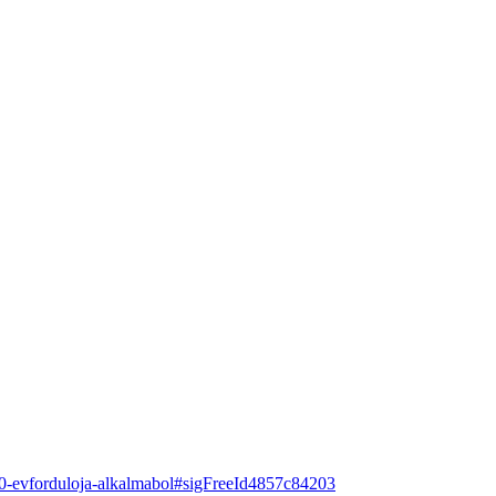
250-evforduloja-alkalmabol#sigFreeId4857c84203