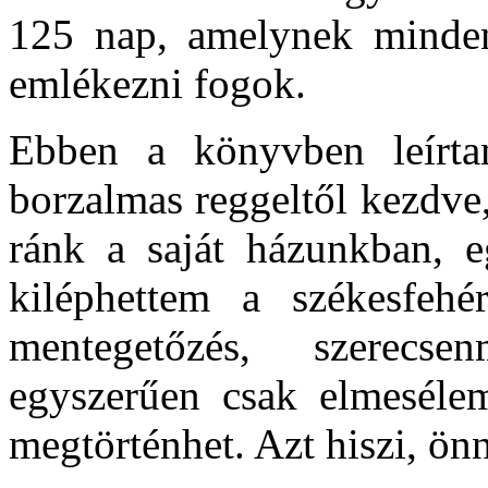
125 nap, amelynek minden
emlékezni fogok.
Ebben a könyvben leírta
borzalmas reggeltől kezdv
ránk a saját házunkban, e
kiléphettem a székesfeh
mentegetőzés, szerecse
egyszerűen csak elmesélem
megtörténhet. Azt hiszi, önn