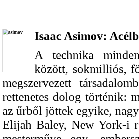
Isaac Asimov: Acél
A technika minden 
között, sokmilliós, f
megszervezett társadalo
rettenetes dolog történik: 
az űrből jöttek egyike, nag
Elijah Baley, New York-i 
mesterműve, egy ,,embersz