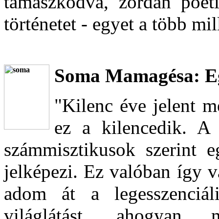
támaszkodva, zordan poét
történetet - egyet a több mil
Soma Mamagésa: E
"Kilenc éve jelent 
ez a kilencedik. A
számmisztikusok szerint e
jelképezi. Ez valóban így 
adom át a legesszenciáli
világlátást, ahogyan 