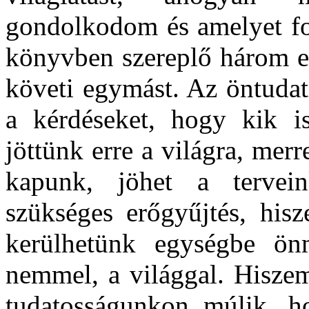
gondolkodom és amelyet fol
könyvben szereplő három el
követi egymást. Az öntudat
a kérdéseket, hogy kik i
jöttünk erre a világra, mer
kapunk, jöhet a tervein
szükséges erőgyűjtés, his
kerülhetünk egységbe ön
nemmel, a világgal. Hiszem
tudatosságunkon múlik, 