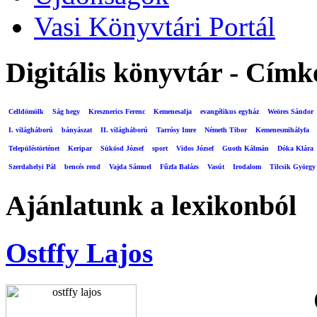
Vasi Könyvtári Portál
Digitális könyvtár - Címk
Celldömölk
Ság hegy
Kresznerics Ferenc
Kemenesalja
evangélikus egyház
Weöres Sándor
I. világháború
bányászat
II. világháború
Tarrósy Imre
Németh Tibor
Kemenesmihályfa
Településtörténet
Keripar
Sükösd József
sport
Vidos József
Guoth Kálmán
Dóka Klára
Szerdahelyi Pál
bencés rend
Vajda Sámuel
Fűzfa Balázs
Vasút
Irodalom
Tilcsik György
Ajánlatunk a lexikonból
Ostffy Lajos