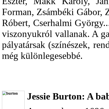
Eszter, Makk Károly, Jani
Forman, Zsámbéki Gábor, Zá
Róbert, Cserhalmi György..
viszonyukról vallanak. A gaz
pályatársak (színészek, re
még különlegesebbé.
Jessie Burton: A ba