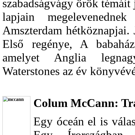
szabadságvágy örök témáit 
lapjain megelevenednek
Amszterdam hétköznapjai. J
Első regénye, A babaház
amelyet Anglia legnag
Waterstones az év könyvévé 
Colum McCann: Tra
Egy óceán el is válas
Egy Írországban 