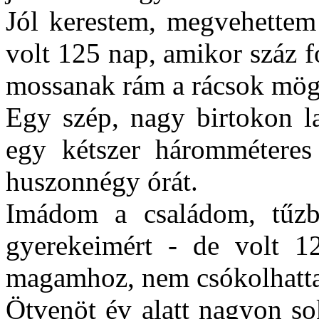
Jól kerestem, megvehette
volt 125 nap, amikor száz fo
mossanak rám a rácsok mög
Egy szép, nagy birtokon l
egy kétszer háromméteres
huszonnégy órát.
Imádom a családom, tűzb
gyerekeimért - de volt 1
magamhoz, nem csókolhatt
Ötvenöt év alatt nagyon so