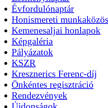
Évfordulónaptár
Honismereti munkaközös
Kemenesaljai honlapok
Képgaléria
Pályázatok
KSZR
Kresznerics Ferenc-díj
Önkéntes regisztráció
Rendezvények
Újdonságok