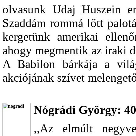
olvasunk Udaj Huszein emb
Szaddám rommá lőtt palotái
kergetünk amerikai ellenő
ahogy megmentik az iraki dik
A Babilon bárkája a vilá
akciójának szívet melengető 
Nógrádi György: 40 
,,Az elmúlt negyv