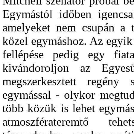
Mitchell szenátor próbál b
Egymástól időben igencsak
amelyeket nem csupán a té
közel egymáshoz. Az egyik 
fellépése pedig egy fiat
kivándoroljon az Egyes
megszerkesztett regény s
egymással - olykor megtud
több közük is lehet egymás
atmoszférateremtő tehet