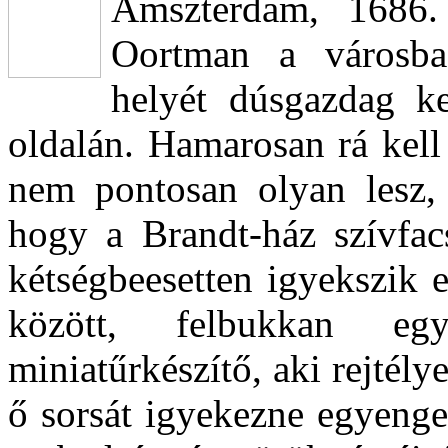
Amszterdam, 1686. 
Oortman a városba 
helyét dúsgazdag ke
oldalán. Hamarosan rá kell
nem pontosan olyan lesz, 
hogy a Brandt-ház szívfacs
kétségbeesetten igyekszik 
között, felbukkan eg
miniatűrkészítő, aki rejtél
ő sorsát igyekezne egyenget