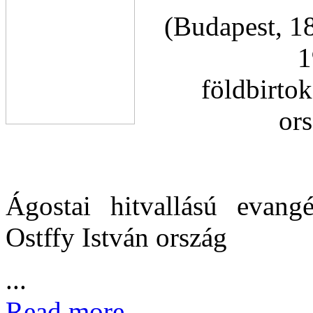
(Budapest, 1
1
földbirto
or
Ágostai hitvallású evangé
Ostffy István ország
...
Read more...