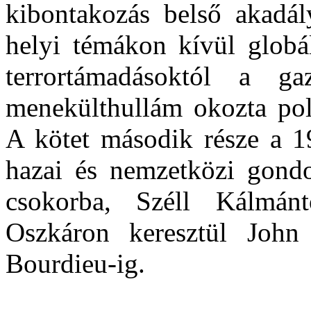
kibontakozás belső akadál
helyi témákon kívül globál
terrortámadásoktól a ga
menekülthullám okozta poli
A kötet második része a 1
hazai és nemzetközi gondo
csokorba, Széll Kálmán
Oszkáron keresztül John
Bourdieu-ig.