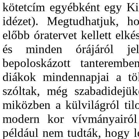
kötetcím egyébként egy Kim
idézet). Megtudhatjuk, h
előbb óratervet kellett elké
és minden órájáról jel
bepoloskázott tanterembe
diákok mindennapjai a töké
szóltak, még szabadidejük
miközben a külvilágról til
modern kor vívmányairól 
például nem tudták, hogy lé