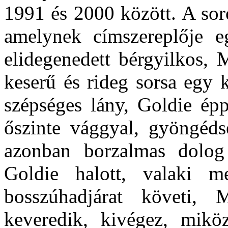
1991 és 2000 között. A sor
amelynek címszereplője egy
elidegenedett bérgyilkos, 
keserű és rideg sorsa egy 
szépséges lány, Goldie ép
őszinte vággyal, gyöngéds
azonban borzalmas dolog 
Goldie halott, valaki me
bosszúhadjárat követi,
keveredik, kivégez, mik