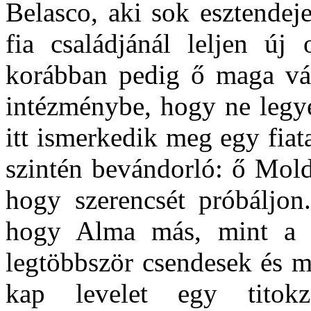
Belasco, aki sok esztendej
fia családjánál leljen új 
korábban pedig ő maga vál
intézménybe, hogy ne legye
itt ismerkedik meg egy fiata
szintén bevándorló: ő Mold
hogy szerencsét próbáljon.
hogy Alma más, mint a L
legtöbbször csendesek és m
kap levelet egy titokza