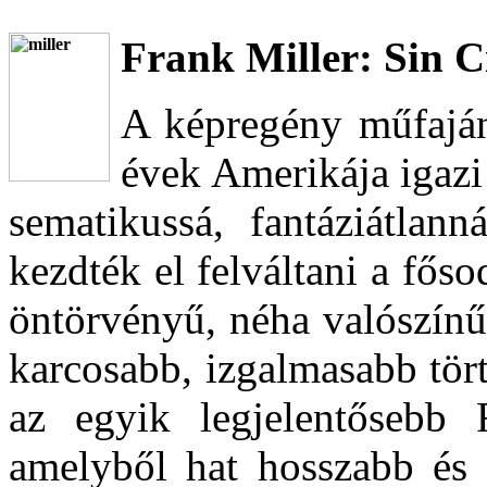
Frank Miller: Sin C
A képregény műfaján
évek Amerikája igazi 
sematikussá, fantáziátlann
kezdték el felváltani a fős
öntörvényű, néha valószínű
karcosabb, izgalmasabb tör
az egyik legjelentősebb F
amelyből hat hosszabb és s