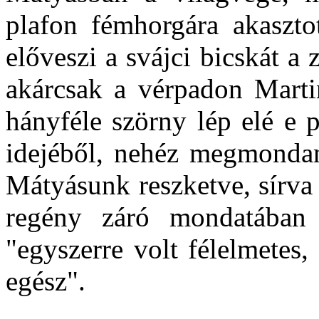
plafon fémhorgára akaszto
előveszi a svájci bicskát a 
akárcsak a vérpadon Marti
hányféle szörny lép elé e 
idejéből, nehéz megmondan
Mátyásunk reszketve, sírva 
regény záró mondatában
"egyszerre volt félelmetes,
egész".