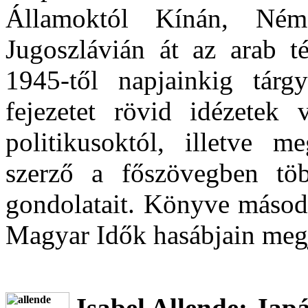
Államoktól Kínán, Néme
Jugoszlávián át az arab t
1945-től napjainkig tárg
fejezetet rövid idézetek 
politikusoktól, illetve m
szerző a főszövegben tö
gondolatait. Könyve másodi
Magyar Idők hasábjain megje
Isabel Allende: Japá