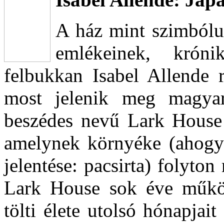
A ház mint szimbólu
emlékeinek, krón
felbukkan Isabel Allende 
most jelenik meg magyar 
beszédes nevű Lark House -
amelynek környéke (ahogy a
jelentése: pacsirta) folyton
Lark House sok éve működ
tölti élete utolsó hónapjai