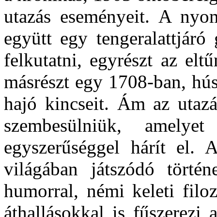
utazás eseményeit. A nyom
együtt egy tengeralattjár
felkutatni, egyrészt az elt
másrészt egy 1708-ban, hús
hajó kincseit. Ám az utazá
szembesülniük, amely
egyszerűséggel hárít el. 
világában játszódó történ
humorral, némi keleti filoz
áthallásokkal is fűszerezi 