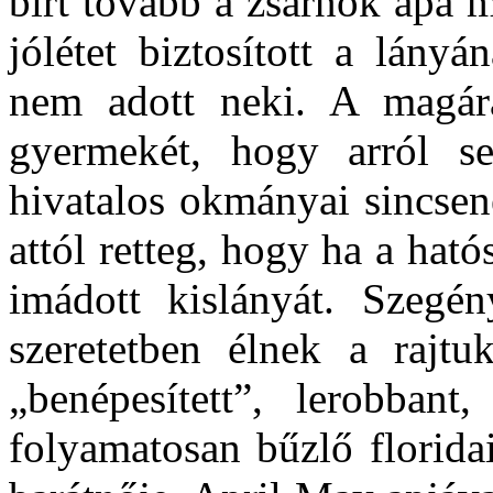
bírt tovább a zsarnok apa m
jólétet biztosított a lányá
nem adott neki. A magár
gyermekét, hogy arról se
hivatalos okmányai sincsen
attól retteg, hogy ha a ható
imádott kislányát. Szegé
szeretetben élnek a rajt
„benépesített”, lerobbant
folyamatosan bűzlő floridai