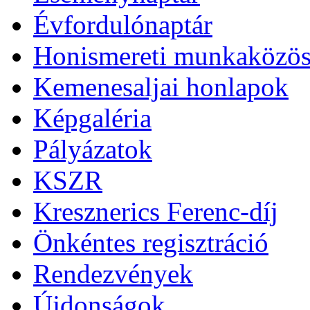
Évfordulónaptár
Honismereti munkaközös
Kemenesaljai honlapok
Képgaléria
Pályázatok
KSZR
Kresznerics Ferenc-díj
Önkéntes regisztráció
Rendezvények
Újdonságok