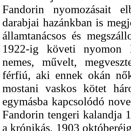
Fandorin nyomozásait elb
darabjai hazánkban is megj
államtanácsos és megszáll
1922-ig követi nyomon B
nemes, művelt, megveszteg
férfiú, aki ennek okán nők
mostani vaskos kötet hár
egymásba kapcsolódó novel
Fandorin tengeri kalandja 1
a krónikás, 1903 októberéi