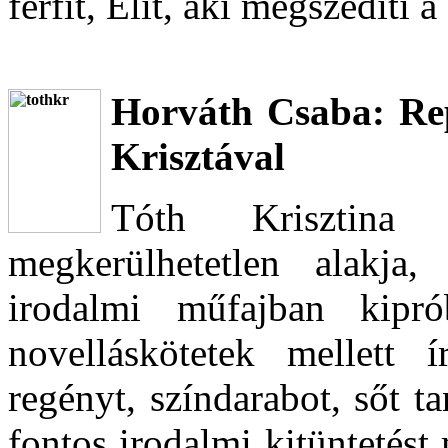
férfit, Elit, aki megszédíti 
Horváth Csaba: Rep
Krisztával
Tóth Krisztina 
megkerülhetetlen alakja
irodalmi műfajban kipr
novelláskötetek mellett
regényt, színdarabot, sőt t
fontos irodalmi kitüntetést 