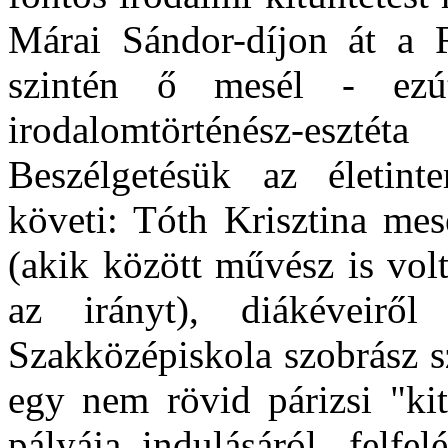
Márai Sándor-díjon át a R
szintén ő mesél - ezú
irodalomtörténész-esz
Beszélgetésük az életinte
követi: Tóth Krisztina mes
(akik között művész is vol
az irányt), diákéveirő
Szakközépiskola szobrász s
egy nem rövid párizsi "kit
pályája indulásáról, felfelé