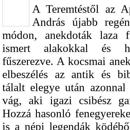
A Teremtéstől az Ap
András újabb regén
módon, anekdoták laza f
ismert alakokkal és h
fűszerezve. A kocsmai ane
elbeszélés az antik és bib
tálalt elegye után azonnal
vág, aki igazi csibész ga
Hozzá hasonló fenegyereke
is a népi legendák ködéből