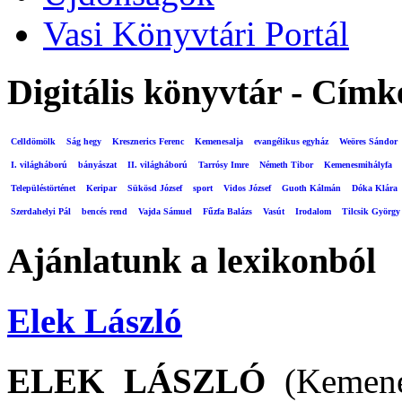
Vasi Könyvtári Portál
Digitális könyvtár - Címk
Celldömölk
Ság hegy
Kresznerics Ferenc
Kemenesalja
evangélikus egyház
Weöres Sándor
I. világháború
bányászat
II. világháború
Tarrósy Imre
Németh Tibor
Kemenesmihályfa
Településtörténet
Keripar
Sükösd József
sport
Vidos József
Guoth Kálmán
Dóka Klára
Szerdahelyi Pál
bencés rend
Vajda Sámuel
Fűzfa Balázs
Vasút
Irodalom
Tilcsik György
Ajánlatunk a lexikonból
Elek László
ELEK LÁSZLÓ
(Kemenes