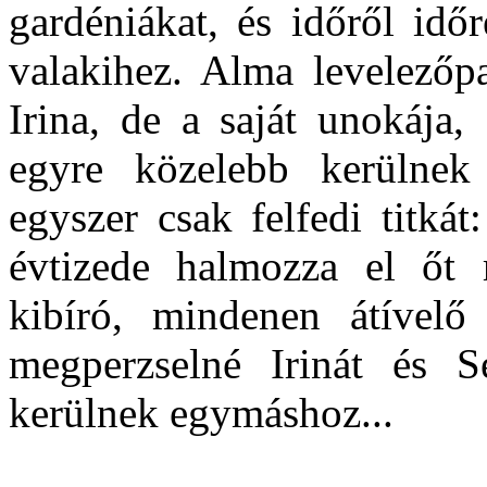
gardéniákat, és időről időr
valakihez. Alma levelezőpa
Irina, de a saját unokája
egyre közelebb kerülnek
egyszer csak felfedi titkát
évtizede halmozza el őt 
kibíró, mindenen átívelő
megperzselné Irinát és S
kerülnek egymáshoz...