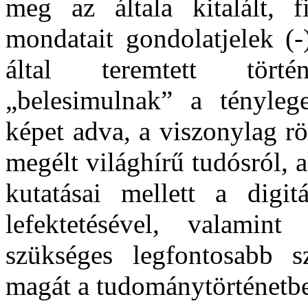
meg az általa kitalált, f
mondatait gondolatjelek (-
által teremtett tört
„belesimulnak” a tényleg
képet adva, a viszonylag r
megélt világhírű tudósról,
kutatásai mellett a digit
lefektetésével, valamin
szükséges legfontosabb s
magát a tudománytörténetb