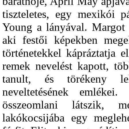
barátnője, April May apjáv
tiszteletes, egy mexikói 
Young a lányával. Margot t
aki festői képekben megel
történetekkel kápráztatja 
remek nevelést kapott, töb
tanult, és törékeny l
neveltetésének emléke
összeomlani látszik, m
lakókocsijába egy meglehe