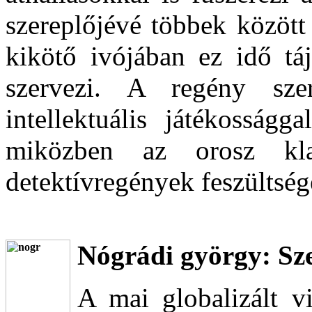
szereplőjévé többek között 
kikötő ivójában ez idő tá
szervezi. A regény sz
intellektuális játékosságg
miközben az orosz klas
detektívregények feszültség
Nógrádi györgy: Sze
A mai globalizált v