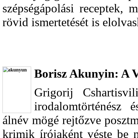
szépségápolási receptek, m
rövid ismertetését is elolvas
Borisz Akunyin: A V
Grigorij Cshartisvi
irodalomtörténész 
álnév mögé rejtőzve posztm
krimik írójaként véste be 