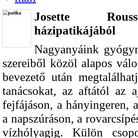
Josette Rousse
házipatikájából
Nagyanyáink gyógymó
szereiből közöl alapos vál
bevezető után megtalálhat
tanácsokat, az aftától az 
fejfájáson, a hányingeren,
a napszúráson, a rovarcsípé
vízhólyagig. Külön csopo