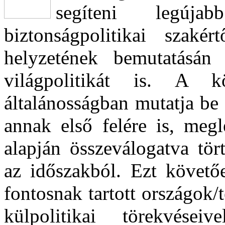
segíteni legúj
biztonságpolitikai szaké
helyzetének bemutatásán
világpolitikát is. A k
általánosságban mutatja be 
annak első felére is, meg
alapján összeválogatva tör
az időszakból. Ezt követőe
fontosnak tartott országok/
külpolitikai törekvései