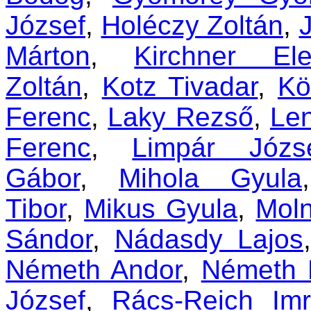
József
,
Holéczy Zoltán
,
Márton
,
Kirchner El
Zoltán
,
Kotz Tivadar
,
Kö
Ferenc
,
Laky Rezső
,
Le
Ferenc
,
Limpár Józs
Gábor
,
Mihola Gyula
Tibor
,
Mikus Gyula
,
Mol
Sándor
,
Nádasdy Lajos
Németh Andor
,
Németh 
József
,
Rács-Reich Im