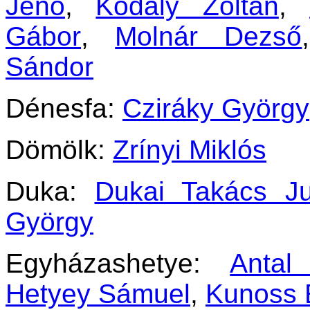
Jenő
,
Kodály Zoltán
,
Gábor
,
Molnár Dezső
Sándor
Dénesfa:
Cziráky György
Dömölk:
Zrínyi Miklós
Duka:
Dukai Takács Ju
György
Egyházashetye:
Antal
Hetyey Sámuel
,
Kunoss 