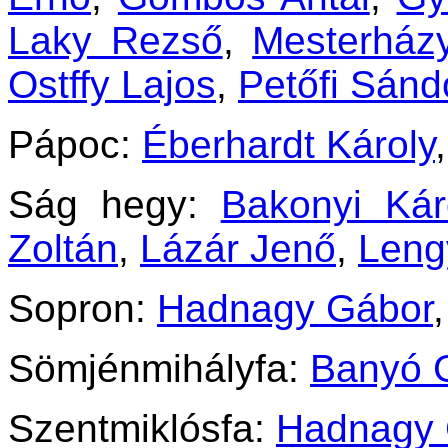
Laky Rezső
,
Mesterház
Ostffy Lajos
,
Petőfi Sánd
Pápoc:
Éberhardt Károly
Ság hegy:
Bakonyi Kár
Zoltán
,
Lázár Jenő
,
Leng
Sopron:
Hadnagy Gábor
Sömjénmihályfa:
Banyó 
Szentmiklósfa:
Hadnagy 