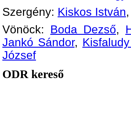
Szergény:
Kiskos István
Vönöck:
Boda Dezső
,
H
Jankó Sándor
,
Kisfaludy
József
ODR kereső