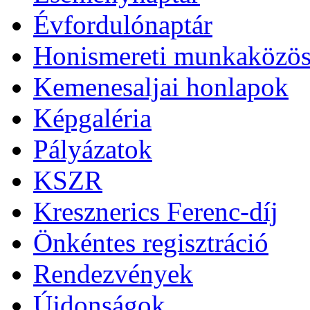
Évfordulónaptár
Honismereti munkaközös
Kemenesaljai honlapok
Képgaléria
Pályázatok
KSZR
Kresznerics Ferenc-díj
Önkéntes regisztráció
Rendezvények
Újdonságok