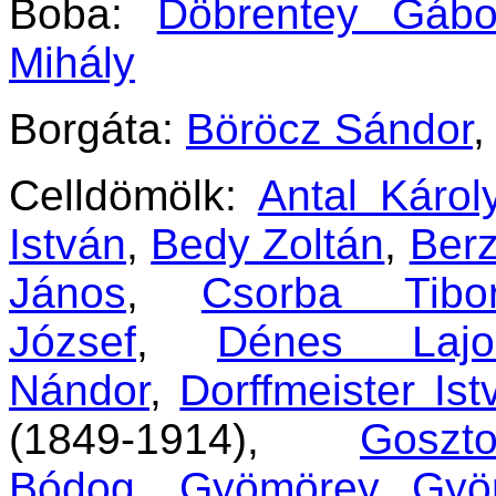
Boba:
Döbrentey Gábo
Mihály
Borgáta:
Böröcz Sándor
,
Celldömölk:
Antal Károl
István
,
Bedy Zoltán
,
Berz
János
,
Csorba Tibo
József
,
Dénes Lajos
Nándor
,
Dorffmeister Ist
(1849-1914),
Gosz
Bódog
,
Gyömörey Gyö