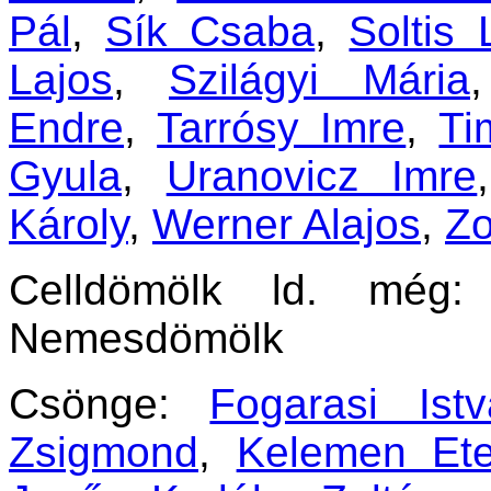
Pál
,
Sík Csaba
,
Soltis 
Lajos
,
Szilágyi Mária
Endre
,
Tarrósy Imre
,
Ti
Gyula
,
Uranovicz Imre
Károly
,
Werner Alajos
,
Zo
Celldömölk ld. még: 
Nemesdömölk
Csönge:
Fogarasi Ist
Zsigmond
,
Kelemen Ete