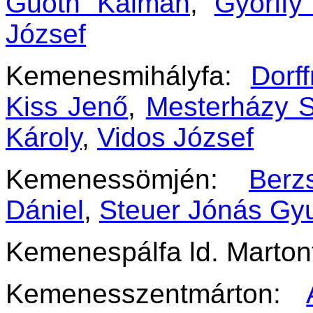
Guoth Kálmán
,
Győrffy
József
Kemenesmihályfa:
Dorf
Kiss Jenő
,
Mesterházy 
Károly
,
Vidos József
Kemenessömjén:
Berz
Dániel
,
Steuer Jónás Gy
Kemenespálfa ld. Marton
Kemenesszentmárton: