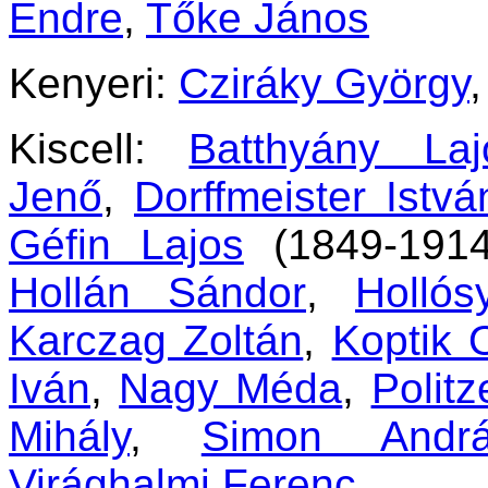
Endre
,
Tőke János
Kenyeri:
Cziráky György
Kiscell:
Batthyány Laj
Jenő
,
Dorffmeister Istvá
Géfin Lajos
(1849-191
Hollán Sándor
,
Hollós
Karczag Zoltán
,
Koptik 
Iván
,
Nagy Méda
,
Polit
Mihály
,
Simon Andr
Virághalmi Ferenc