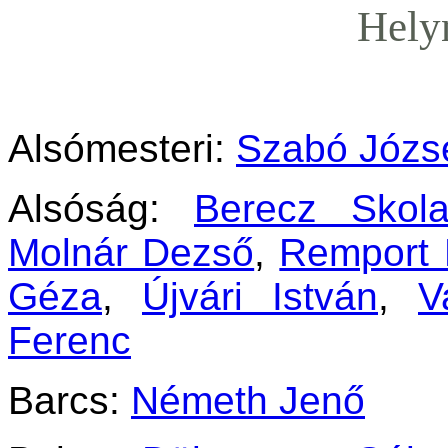
Hely
Alsómesteri:
Szabó Józs
Alsóság:
Berecz Skola
Molnár Dezső
,
Remport 
Géza
,
Újvári István
,
V
Ferenc
Barcs:
Németh Jenő