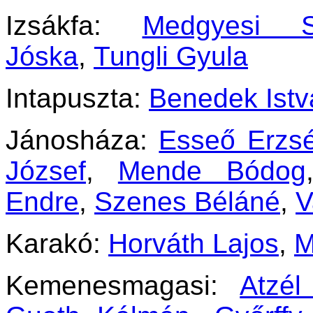
Izsákfa:
Medgyesi 
Jóska
,
Tungli Gyula
Intapuszta:
Benedek Istv
Jánosháza:
Esseő Erzs
József
,
Mende Bódog
Endre
,
Szenes Béláné
,
V
Karakó:
Horváth Lajos
,
M
Kemenesmagasi:
Atzél