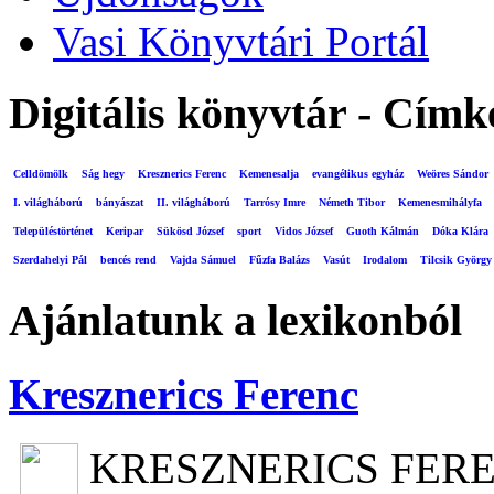
Vasi Könyvtári Portál
Digitális könyvtár - Címk
Celldömölk
Ság hegy
Kresznerics Ferenc
Kemenesalja
evangélikus egyház
Weöres Sándor
I. világháború
bányászat
II. világháború
Tarrósy Imre
Németh Tibor
Kemenesmihályfa
Településtörténet
Keripar
Sükösd József
sport
Vidos József
Guoth Kálmán
Dóka Klára
Szerdahelyi Pál
bencés rend
Vajda Sámuel
Fűzfa Balázs
Vasút
Irodalom
Tilcsik György
Ajánlatunk a lexikonból
Kresznerics Ferenc
KRESZNERICS FER