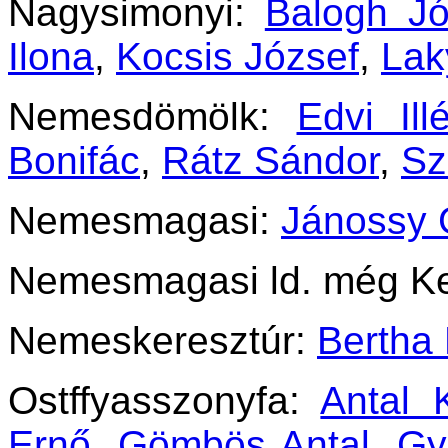
Nagysimonyi:
Balogh Jó
Ilona
,
Kocsis József
,
Lak
Nemesdömölk:
Edvi Ill
Bonifác
,
Rátz Sándor
,
Sz
Nemesmagasi:
Jánossy 
Nemesmagasi ld. még 
Nemeskeresztúr:
Bertha
Ostffyasszonyfa:
Antal 
Ernő
,
Gömbös Antal
,
Gy