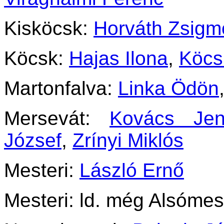
Kisköcsk:
Horváth Zsig
Köcsk:
Hajas Ilona
,
Köcs
Martonfalva:
Linka Ödön
Mersevát:
Kovács Je
József
,
Zrínyi Miklós
Mesteri:
László Ernő
Mesteri: ld. még Alsómes